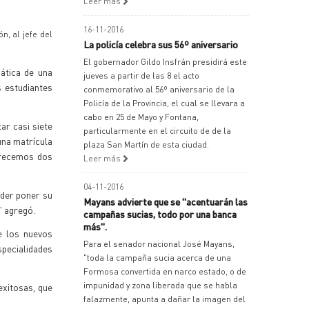
Leer más
16-11-2016
n, al jefe del
La policía celebra sus 56º aniversario
El gobernador Gildo Insfrán presidirá este
mática de una
jueves a partir de las 8 el acto
s estudiantes
conmemorativo al 56º aniversario de la
Policía de la Provincia, el cual se llevara a
cabo en 25 de Mayo y Fontana,
ar casi siete
particularmente en el circuito de de la
una matrícula
plaza San Martín de esta ciudad.
ofrecemos dos
Leer más
04-11-2016
oder poner su
Mayans advierte que se "acentuarán las
a" agregó.
campañas sucias, todo por una banca
más".
e los nuevos
Para el senador nacional José Mayans,
specialidades
"toda la campaña sucia acerca de una
Formosa convertida en narco estado, o de
impunidad y zona liberada que se habla
exitosas, que
falazmente, apunta a dañar la imagen del