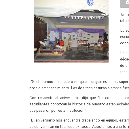
En la
talle
El e
escue
conoz
La di
déca
de u
tecni
"Si el alumno no puede o no quiere seguir estudios super
propio emprendimiento. Las dos tecnicaturas siempre fuer
Con respecto al aniversario, dijo que "La comunidad e
estudiantes conozcan la historia de nuestro establecimien
que pasaron por esta institución".
"El aniversario nos encuentra trabajando en equipo, est
se convertirán en técnicos exitosos. Apostamos a una for