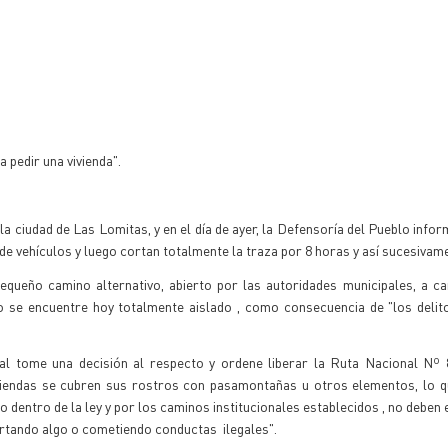
 pedir una vivienda".
 la ciudad de Las Lomitas, y en el día de ayer, la Defensoría del Pueblo info
 de vehículos y luego cortan totalmente la traza por 8 horas y así sucesivam
queño camino alternativo, abierto por las autoridades municipales, a ca
o se encuentre hoy totalmente aislado , como consecuencia de "los delit
ral tome una decisión al respecto y ordene liberar la Ruta Nacional Nº 
iendas se cubren sus rostros con pasamontañas u otros elementos, lo qu
lgo dentro de la ley y por los caminos institucionales establecidos , no debe
rtando algo o cometiendo conductas ilegales".