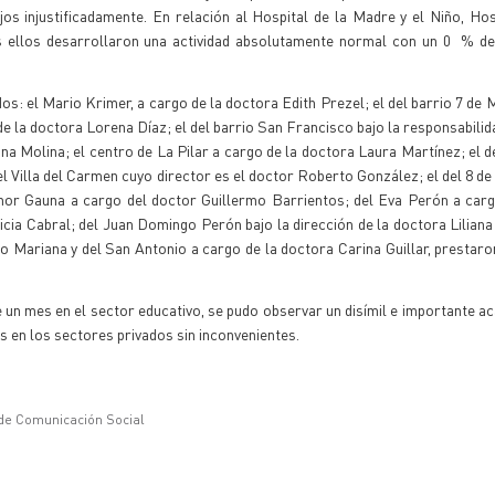
s injustificadamente. En relación al Hospital de la Madre y el Niño, Hos
dos ellos desarrollaron una actividad absolutamente normal con un 0 % d
os: el Mario Krimer, a cargo de la doctora Edith Prezel; el del barrio 7 de 
d de la doctora Lorena Díaz; el del barrio San Francisco bajo la responsabili
na Molina; el centro de La Pilar a cargo de la doctora Laura Martínez; el del
el Villa del Carmen cuyo director es el doctor Roberto González; el del 8 de
enor Gauna a cargo del doctor Guillermo Barrientos; del Eva Perón a car
cia Cabral; del Juan Domingo Perón bajo la dirección de la doctora Liliana
o Mariana y del San Antonio a cargo de la doctora Carina Guillar, prestaron
 un mes en el sector educativo, se pudo observar un disímil e importante a
s en los sectores privados sin inconvenientes.
 de Comunicación Social