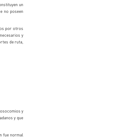
onstituyen un
ue no poseen
dos por otros
 necesarios y
rtes de ruta,
 nosocomios y
dadanos y que
ón fue normal