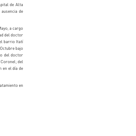
pital de Alta
e ausencia de
Mayo, a cargo
dad del doctor
 barrio Itatí
 Octubre bajo
go del doctor
 Coronel; del
 en el día de
catamiento en