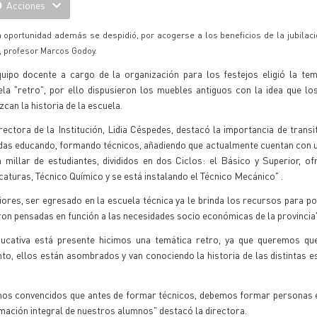
Acciones
 oportunidad además se despidió, por acogerse a los beneficios de la jubilació
r, profesor Marcos Godoy.
quipo docente a cargo de la organización para los festejos eligió la te
la "retro", por ello dispusieron los muebles antiguos con la idea que lo
can la historia de la escuela.
rectora de la Institución, Lidia Céspedes, destacó la importancia de transit
das educando, formando técnicos, añadiendo que actualmente cuentan con 
n millar de estudiantes, divididos en dos Ciclos: el Básico y Superior, 
caturas, Técnico Químico y se está instalando el Técnico Mecánico" .
iores, ser egresado en la escuela técnica ya le brinda los recursos para p
on pensadas en función a las necesidades socio económicas de la provinci
ducativa está presente hicimos una temática retro, ya que queremos qu
to, ellos están asombrados y van conociendo la historia de las distintas e
amos convencidos que antes de formar técnicos, debemos formar personas 
mación integral de nuestros alumnos" destacó la directora.