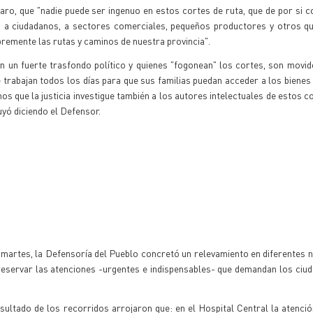
aro, que "nadie puede ser ingenuo en estos cortes de ruta, que de por si c
ca a ciudadanos, a sectores comerciales, pequeños productores y otros q
ibremente las rutas y caminos de nuestra provincia".
n un fuerte trasfondo político y quienes "fogonean" los cortes, son movi
 trabajan todos los días para que sus familias puedan acceder a los bienes
os que la justicia investigue también a los autores intelectuales de estos co
yó diciendo el Defensor.
 martes, la Defensoría del Pueblo concretó un relevamiento en diferentes
 preservar las atenciones -urgentes e indispensables- que demandan los ciu
ultado de los recorridos arrojaron que: en el Hospital Central la atenci