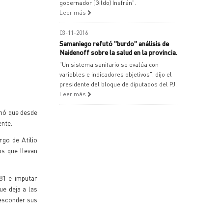
gobernador (Gildo) Insfrán".
Leer más
03-11-2016
Samaniego refutó "burdo" análisis de
Naidenoff sobre la salud en la provincia.
"Un sistema sanitario se evalúa con
variables e indicadores objetivos", dijo el
presidente del bloque de diputados del PJ.
Leer más
rmó que desde
ente.
rgo de Atilio
os que llevan
81 e imputar
e deja a las
n esconder sus