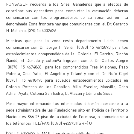
FUNSASEF recuerda a los Sres. Ganaderos que a efectos de
coordinar sus operativos para completar la vacunación deberán
comunicarse con los programadores de su zona; así en la
denominada Zona frontera hay que comunicarse con el Dr. Gerardo
H. Malich al (370)15 4032626.
Mientras que para la zona resto departamento Laishi deben
comunicarse con Dr. Jorge H. Verdi (0370) 15 4612893 para los
establecimientos comprendidos de la Colonia. El Cerrito, Rincón
Ñandú, El Dorado y coloni9a Irigoyen; con el Dr. Carlos Alegre
(0370) 15 4674868 para los comprendidos Tres Misiones, Paso
Polenta, Cnia. Yatai, El Angelito y Tatané y con el Dr. Rufo Cigel
(0370) 15 4618490 para aquellos establecimientos ubicados en
Colonia Potrero de los Caballos, Villa Escolar, Mansilla, Cabo
Adrian Ayala, Colonia San Isidro, El Alazan y Edmundo Sosa.
Para mayor información los interesados deberán acercarse a la
sede administrativa de las Fundaciones sito en Policía de Territorio
Nacionales 866 2° piso de la ciudad de Formosa, o comunicarse a
los teléfonos: TEL/FAX: (0370) 4435731(SRF) O
(370)-154053622. E-MAIL: lauralsanabria@hotmail.com.