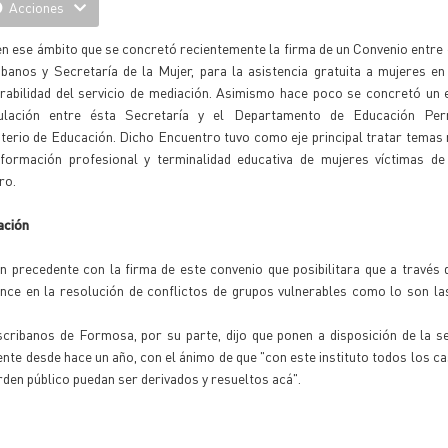
Acciones
n ese ámbito que se concretó recientemente la firma de un Convenio entre 
banos y Secretaría de la Mujer, para la asistencia gratuita a mujeres en
erabilidad del servicio de mediación. Asimismo hace poco se concretó un
culación entre ésta Secretaría y el Departamento de Educación Per
terio de Educación. Dicho Encuentro tuvo como eje principal tratar temas
 formación profesional y terminalidad educativa de mujeres víctimas de 
ro.
ación
n precedente con la firma de este convenio que posibilitara que a través 
ce en la resolución de conflictos de grupos vulnerables como lo son las
scribanos de Formosa, por su parte, dijo que ponen a disposición de la s
nte desde hace un año, con el ánimo de que "con este instituto todos los c
orden público puedan ser derivados y resueltos acá".