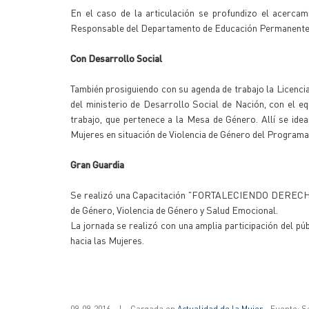
En el caso de la articulación se profundizo el acercam
Responsable del Departamento de Educación Permanente In
Con Desarrollo Social
También prosiguiendo con su agenda de trabajo la Licencia
del ministerio de Desarrollo Social de Nación, con el e
trabajo, que pertenece a la Mesa de Género. Allí se idea
Mujeres en situación de Violencia de Género del Programa
Gran Guardia
Se realizó una Capacitación "FORTALECIENDO DERECHOS" 
de Género, Violencia de Género y Salud Emocional.
La jornada se realizó con una amplia participación del p
hacia las Mujeres.
09-09-2016
|
Cargada en
Actualidad de la Mujer
- Fuente: S