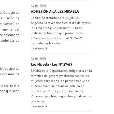
14-03-2020
ADHESIÓN A LA LEY MICAELA
el Colegio de
 situación de
La Sra. Secretaria de la Mujer, Lic.
Angélica García asistió en el día de ayer a
 encuentro de
la firma del Sr. Gobernador Dr. Gildo
manente del
Insfran del Decreto que promulga la
 relacionados
adhesión a la Ley Nacional N° 27499,
violencia de
llamada Ley Micaela.
Leer más
13-03-2020
Ley Micaela - Ley N° 27499
del equipo de
Establece la Capacitación obligatoria en la
 víctimas de
temática de género y violencia contra las
mujeres para todas las personas que se
ecretaria una
desempeñen en la función pública en
asos que sean
todos sus niveles y jerarquías en los
Poderes Ejecutivo, Legislativo y Judicial de
la Nación.
Leer más