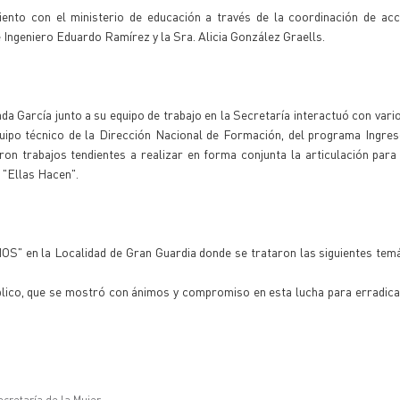
iento con el ministerio de educación a través de la coordinación de acc
geniero Eduardo Ramírez y la Sra. Alicia González Graells.
da García junto a su equipo de trabajo en la Secretaría interactuó con vari
quipo técnico de la Dirección Nacional de Formación, del programa Ingre
ron trabajos tendientes a realizar en forma conjunta la articulación para
 "Ellas Hacen".
en la Localidad de Gran Guardia donde se trataron las siguientes temá
úblico, que se mostró con ánimos y compromiso en esta lucha para erradicar
ecretaría de la Mujer