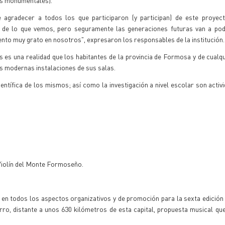
es monumentales).
 agradecer a todos los que participaron (y participan) de este proyec
de lo que vemos, pero seguramente las generaciones futuras van a pod
ento muy grato en nosotros", expresaron los responsables de la institución.
 es una realidad que los habitantes de la provincia de Formosa y de cualqu
as modernas instalaciones de sus salas.
ientífica de los mismos; así como la investigación a nivel escolar son activ
 Violín del Monte Formoseño.
n todos los aspectos organizativos y de promoción para la sexta edición 
rro, distante a unos 630 kilómetros de esta capital, propuesta musical que