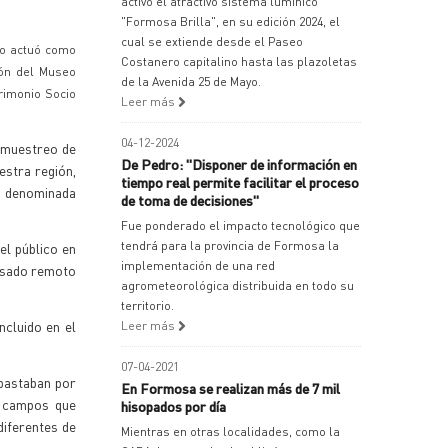
activó el atractivo sistema lumínico
"Formosa Brilla", en su edición 2024, el
cual se extiende desde el Paseo
jo actuó como
Costanero capitalino hasta las plazoletas
ión del Museo
de la Avenida 25 de Mayo.
trimonio Socio
Leer más
04-12-2024
n muestreo de
De Pedro: "Disponer de información en
estra región,
tiempo real permite facilitar el proceso
l, denominada
de toma de decisiones"
Fue ponderado el impacto tecnológico que
tendrá para la provincia de Formosa la
el público en
implementación de una red
pasado remoto
agrometeorológica distribuida en todo su
territorio.
ncluido en el
Leer más
07-04-2021
 pastaban por
En Formosa se realizan más de 7 mil
s campos que
hisopados por día
diferentes de
Mientras en otras localidades, como la