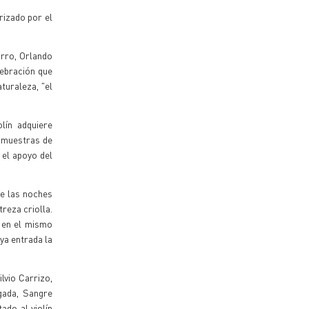
rizado por el
orro, Orlando
lebración que
turaleza, "el
lín adquiere
, muestras de
 el apoyo del
de las noches
reza criolla.
e en el mismo
ya entrada la
lvio Carrizo,
ngada, Sangre
do al violín