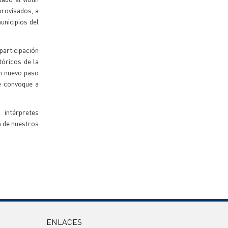
rovisados, a
unicipios del
participación
tóricos de la
un nuevo paso
e convoque a
s intérpretes
a de nuestros
ENLACES