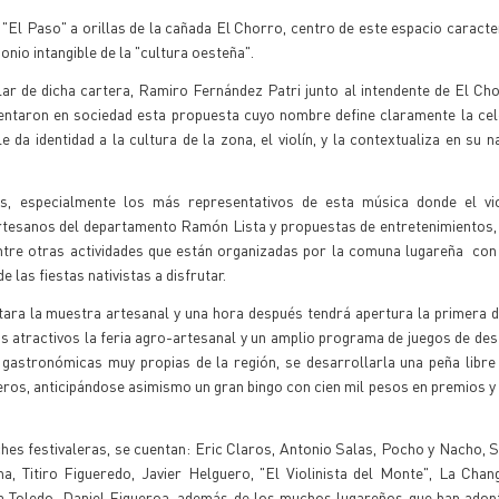
 "El Paso" a orillas de la cañada El Chorro, centro de este espacio caracte
nio intangible de la "cultura oesteña".
ular de dicha cartera, Ramiro Fernández Patri junto al intendente de El Ch
sentaron en sociedad esta propuesta cuyo nombre define claramente la ce
 da identidad a la cultura de la zona, el violín, y la contextualiza en su na
es, especialmente los más representativos de esta música donde el vio
artesanos del departamento Ramón Lista y propuestas de entretenimientos
entre otras actividades que están organizadas por la comuna lugareña con
las fiestas nativistas a disfrutar.
litara la muestra artesanal y una hora después tendrá apertura la primera 
os atractivos la feria agro-artesanal y un amplio programa de juegos de dest
 gastronómicas muy propias de la región, se desarrollarla una peña libr
leros, anticipándose asimismo un gran bingo con cien mil pesos en premios y 
ches festivaleras, se cuentan: Eric Claros, Antonio Salas, Pocho y Nacho, Si
a, Titiro Figueredo, Javier Helguero, "El Violinista del Monte", La Cha
Toledo, Daniel Figueroa, además de los muchos lugareños que han adopta