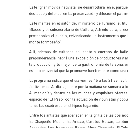
Este "gran movida nativista" se desarrollara en el parque
destaque y defensa en La preservación y difusión el patrimo
Este martes en el salón del ministerio de Turismo, el tit
Blasco y el subsecretario de Cultura, Alfredo Jara, pre
protagoniza el pueblo, reivindicando un instrumento que le
monte formoseño".
Allí, además de cultores del canto y cuerpos de bail
preponderancia, habrá una exposición de productores y 
la producción y lo mejor de la gastronomía de la zona, 
estado provincial que la promueve fuertemente como una de 
El programa indica que el día viernes 16 a las 21 se habi
festivaleras. Al día siguiente por la mañana se sumara a l
Al mediodía y dentro de las muchas y exquisitas ofertas
espacio de "El Paso" con la actuación de violinistas y cop
tarde las cuadreras en el hípico lugareño.
Entre los artistas que aparecen en la grilla de las dos no
El Chaqueño Molina, El Arisco, Carlitos Galván, La Sum
Argentina, Los Hermanos Bravo, Alma Chaqueña, El Toba 