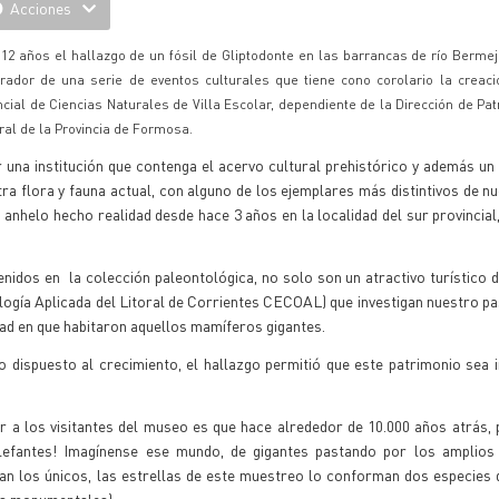
Acciones
12 años el hallazgo de un fósil de Gliptodonte en las barrancas de río Berme
rador de una serie de eventos culturales que tiene cono corolario la creac
ncial de Ciencias Naturales de Villa Escolar, dependiente de la Dirección de Pa
ral de la Provincia de Formosa.
 una institución que contenga el acervo cultural prehistórico y además u
ra flora y fauna actual, con alguno de los ejemplares más distintivos de nu
 anhelo hecho realidad desde hace 3 años en la localidad del sur provincia
nidos en la colección paleontológica, no solo son un atractivo turístico d
cología Aplicada del Litoral de Corrientes CECOAL) que investigan nuestro 
dad en que habitaron aquellos mamíferos gigantes.
o dispuesto al crecimiento, el hallazgo permitió que este patrimonio sea i
r a los visitantes del museo es que hace alrededor de 10.000 años atrás,
elefantes! Imagínense ese mundo, de gigantes pastando por los amplio
n los únicos, las estrellas de este muestreo lo conforman dos especies 