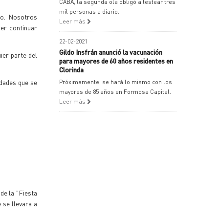
CABA, la segunda ola obligó a testear tres
mil personas a diario.
to. Nosotros
Leer más
er continuar
22-02-2021
Gildo Insfrán anunció la vacunación
ier parte del
para mayores de 60 años residentes en
Clorinda
idades que se
Próximamente, se hará lo mismo con los
mayores de 85 años en Formosa Capital.
Leer más
de la "Fiesta
 se llevara a