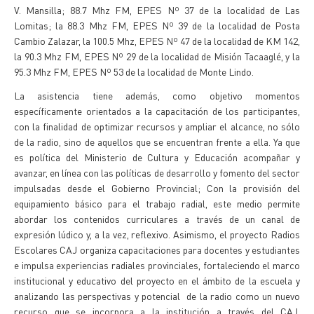
V. Mansilla; 88.7 Mhz FM, EPES Nº 37 de la localidad de Las
Lomitas; la 88.3 Mhz FM, EPES Nº 39 de la localidad de Posta
Cambio Zalazar, la 100.5 Mhz, EPES Nº 47 de la localidad de KM 142,
la 90.3 Mhz FM, EPES Nº 29 de la localidad de Misión Tacaaglé, y la
95.3 Mhz FM, EPES Nº 53 de la localidad de Monte Lindo.
La asistencia tiene además, como objetivo momentos
específicamente orientados a la capacitación de los participantes,
con la finalidad de optimizar recursos y ampliar el alcance, no sólo
de la radio, sino de aquellos que se encuentran frente a ella. Ya que
es política del Ministerio de Cultura y Educación acompañar y
avanzar, en línea con las políticas de desarrollo y fomento del sector
impulsadas desde el Gobierno Provincial; Con la provisión del
equipamiento básico para el trabajo radial, este medio permite
abordar los contenidos curriculares a través de un canal de
expresión lúdico y, a la vez, reflexivo. Asimismo, el proyecto Radios
Escolares CAJ organiza capacitaciones para docentes y estudiantes
e impulsa experiencias radiales provinciales, fortaleciendo el marco
institucional y educativo del proyecto en el ámbito de la escuela y
analizando las perspectivas y potencial de la radio como un nuevo
recurso que se incorpora a la institución a través del CAJ,