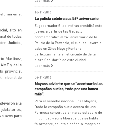
Leer más
16-11-2016
 reforma en el
La policía celebra sus 56º aniversario
El gobernador Gildo Insfrán presidirá este
cial, sito en
jueves a partir de las 8 el acto
onal de todas
conmemorativo al 56º aniversario de la
der Judicial,
Policía de la Provincia, el cual se llevara a
cabo en 25 de Mayo y Fontana,
particularmente en el circuito de de la
rio Martínez,
plaza San Martín de esta ciudad.
TRAMF y de la
Leer más
o provincial
l Tribunal de
04-11-2016
Mayans advierte que se "acentuarán las
campañas sucias, todo por una banca
más".
Para el senador nacional José Mayans,
llevaron a la
"toda la campaña sucia acerca de una
 jubilatorios,
Formosa convertida en narco estado, o de
os plazos para
impunidad y zona liberada que se habla
falazmente, apunta a dañar la imagen del