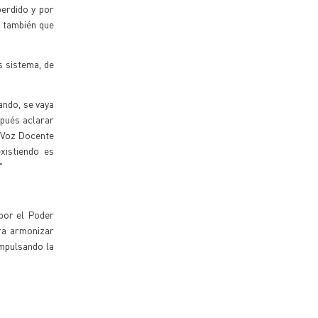
perdido y por
 también que
s sistema, de
ando, se vaya
spués aclarar
o Voz Docente
xistiendo es
"
 por el Poder
ara armonizar
impulsando la