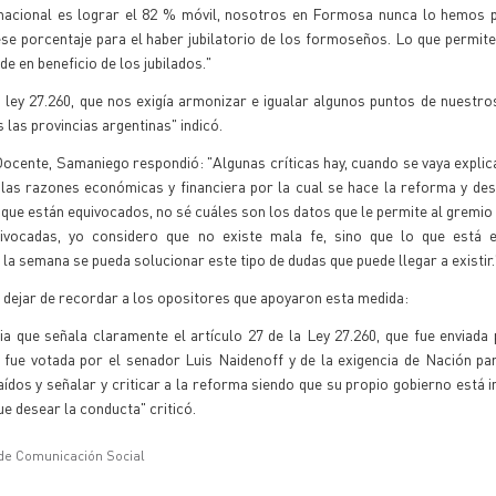
l nacional es lograr el 82 % móvil, nosotros en Formosa nunca lo hemos 
 porcentaje para el haber jubilatorio de los formoseños. Lo que permite
e en beneficio de los jubilados."
ley 27.260, que nos exigía armonizar e igualar algunos puntos de nuestro
s las provincias argentinas" indicó.
Docente, Samaniego respondió: "Algunas críticas hay, cuando se vaya explic
 las razones económicas y financiera por la cual se hace la reforma y de
eo que están equivocados, no sé cuáles son los datos que le permite al gremi
ivocadas, yo considero que no existe mala fe, sino que lo que está e
la semana se pueda solucionar este tipo de dudas que puede llegar a existir.
n dejar de recordar a los opositores que apoyaron esta medida:
a que señala claramente el artículo 27 de la Ley 27.260, que fue enviada
, fue votada por el senador Luis Naidenoff y de la exigencia de Nación p
ídos y señalar y criticar a la reforma siendo que su propio gobierno está 
e desear la conducta" criticó.
 de Comunicación Social