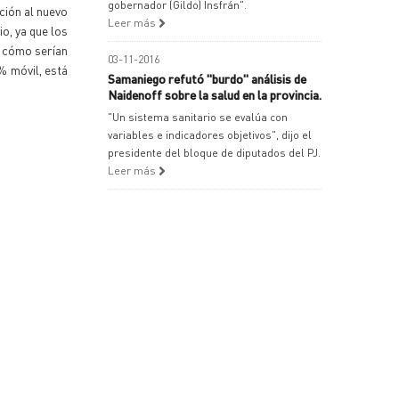
gobernador (Gildo) Insfrán".
ción al nuevo
Leer más
io, ya que los
e cómo serían
03-11-2016
% móvil, está
Samaniego refutó "burdo" análisis de
Naidenoff sobre la salud en la provincia.
"Un sistema sanitario se evalúa con
variables e indicadores objetivos", dijo el
presidente del bloque de diputados del PJ.
Leer más