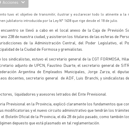
Acciones
ento tuvo el objetivo de transmitir, ilustrar y esclarecer todo lo atinente a la
en jubilatorio introducida por la Ley N° 1638 que rige desde el 18 de julio.
 encuentro se llevó a cabo en el local anexo de la Caja de Previsión So
ano 238 de nuestra ciudad, y asistieron los titulares de las esferas de Pers
urisdicciones de la Administración Central, del Poder Legislativo, el Po
ipalidad de la Ciudad de Formosa y gremialistas.
 los sindicalistas, estuvo el secretario general de la CGT FORMOSA, Hila
ecretario adjunto de UPCN, Faustino Duarte, el secretario general de SI
ederación Argentina de Empleados Municipales, Jorge Zarza, el diputad
os docentes, secretario general de ADF, Luis Branchi, y sindicalistas de
ctores, liquidadores y asesores letrados del Ente Previsional.
teria Previsional en la Provincia, explicó claramente los fundamentos que con
us modificatorias y el nuevo circuito administrativo que tendrán los trámites
n el Boletín Oficial de la Provincia, el día 28 de julio pasado, como también l
 régimen depuesto que está plasmado en tal reglamentación.