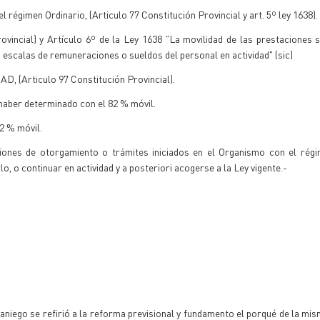
el régimen Ordinario, (Articulo 77 Constitución Provincial y art. 5º ley 1638).
incial) y Artículo 6º de la Ley 1638 "La movilidad de las prestaciones s
 escalas de remuneraciones o sueldos del personal en actividad" (sic)
(Articulo 97 Constitución Provincial).
haber determinado con el 82 % móvil.
2 % móvil.
nes de otorgamiento o trámites iniciados en el Organismo con el régim
, o continuar en actividad y a posteriori acogerse a la Ley vigente.-
aniego se refirió a la reforma previsional y fundamento el porqué de la mis