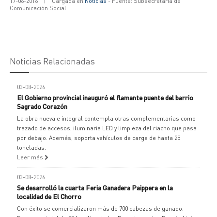
17-06-2016
|
Cargada en
Noticias
- Fuente: Subsecretaría de
Comunicación Social
Noticias Relacionadas
03-08-2026
El Gobierno provincial inauguró el flamante puente del barrio
Sagrado Corazón
La obra nueva e integral contempla otras complementarias como
trazado de accesos, iluminaria LED y limpieza del riacho que pasa
por debajo. Además, soporta vehículos de carga de hasta 25
toneladas.
Leer más
03-08-2026
Se desarrolló la cuarta Feria Ganadera Paippera en la
localidad de El Chorro
Con éxito se comercializaron más de 700 cabezas de ganado.