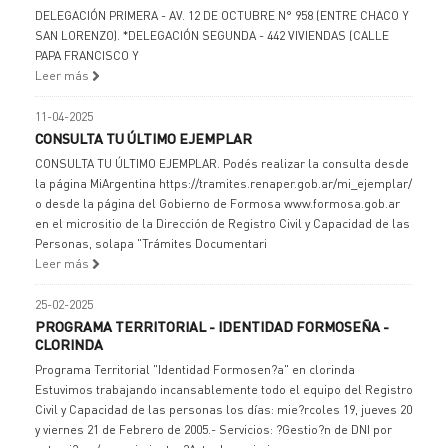
DELEGACIÓN PRIMERA - AV. 12 DE OCTUBRE N° 958 (ENTRE CHACO Y
SAN LORENZO). *DELEGACIÓN SEGUNDA - 442 VIVIENDAS (CALLE
PAPA FRANCISCO Y
Leer más
11-04-2025
CONSULTA TU ÚLTIMO EJEMPLAR
CONSULTA TU ÚLTIMO EJEMPLAR. Podés realizar la consulta desde
la página MiArgentina https://tramites.renaper.gob.ar/mi_ejemplar/
o desde la página del Gobierno de Formosa www.formosa.gob.ar
en el micrositio de la Dirección de Registro Civil y Capacidad de las
Personas, solapa "Trámites Documentari
Leer más
25-02-2025
PROGRAMA TERRITORIAL - IDENTIDAD FORMOSEÑA -
CLORINDA
Programa Territorial "Identidad Formosen?a" en clorinda
Estuvimos trabajando incansablemente todo el equipo del Registro
Civil y Capacidad de las personas los días: mie?rcoles 19, jueves 20
y viernes 21 de Febrero de 2005.- Servicios: ?Gestio?n de DNI por