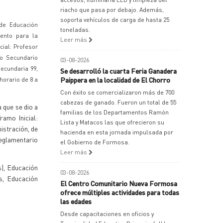
riacho que pasa por debajo. Además,
soporta vehículos de carga de hasta 25
 de Educación
toneladas.
iento para la
Leer más
cial: Profesor
lo Secundario
03-08-2026
ecundaria 99,
Se desarrolló la cuarta Feria Ganadera
Paippera en la localidad de El Chorro
horario de 8 a
Con éxito se comercializaron más de 700
cabezas de ganado. Fueron un total de 55
 que se dio a
familias de los Departamentos Ramón
ramo Inicial:
Lista y Matacos las que ofrecieron su
istración, de
hacienda en esta jornada impulsada por
Reglamentario
el Gobierno de Formosa.
Leer más
s), Educación
03-08-2026
es, Educación
El Centro Comunitario Nueva Formosa
ofrece múltiples actividades para todas
las edades
Desde capacitaciones en oficios y