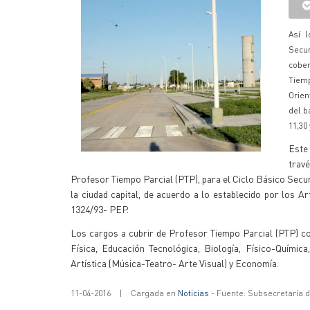
Así l
Secu
cober
Tiem
Orien
del b
11,30 
Este 
travé
Profesor Tiempo Parcial (PTP), para el Ciclo Básico Secu
la ciudad capital, de acuerdo a lo establecido por los 
1324/93- PEP.
Los cargos a cubrir de Profesor Tiempo Parcial (PTP) co
Física, Educación Tecnológica, Biología, Físico-Químic
Artística (Música-Teatro- Arte Visual) y Economía.
11-04-2016
|
Cargada en
Noticias
- Fuente: Subsecretaría 