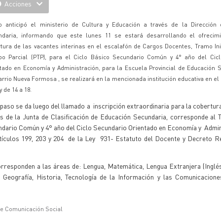
Acciones
o anticipó el ministerio de Cultura y Educación a través de la Dirección
ndaria, informando que este lunes 11 se estará desarrollando el ofrecim
tura de las vacantes interinas en el escalafón de Cargos Docentes, Tramo Ini
po Parcial (PTP), para el Ciclo Básico Secundario Común y 4° año del Cic
tado en Economía y Administración, para la Escuela Provincial de Educación S
arrio Nueva Formosa , se realizará en la mencionada institución educativa en el 
y de 14 a 18.
paso se da luego del llamado a inscripción extraordinaria para la cobertura
s de la Junta de Clasificación de Educación Secundaria, corresponde al T
ndario Común y 4° año del Ciclo Secundario Orientado en Economía y Admin
Artículos 199, 203 y 204 de la Ley 931- Estatuto del Docente y Decreto 
rresponden a las áreas de: Lengua, Matemática, Lengua Extranjera (Inglé
a, Geografía, Historia, Tecnología de la Información y las Comunicacion
de Comunicación Social