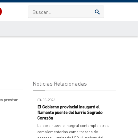
Noticias Relacionadas
en prestar
03-08-2026
El Gobierno provincial inauguró el
flamante puente del barrio Sagrado
Corazón
La obra nueva e integral contempla otras
complementarias como trazado de
accesos, iluminaria LED y limpieza del