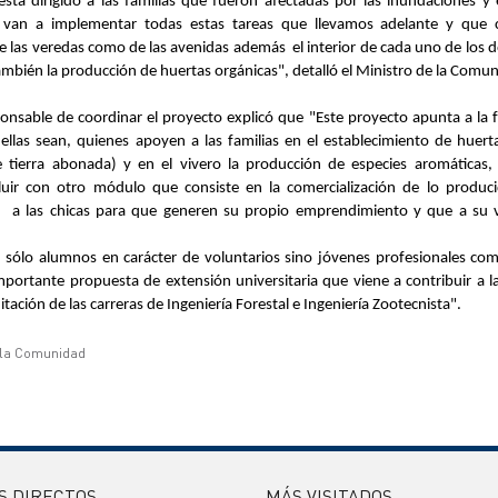
stá dirigido a las familias que fueron afectadas por las inundaciones y
 van a implementar todas estas tareas que llevamos adelante y que 
e las veredas como de las avenidas además el interior de cad
a uno de los d
ambién la producción de huertas orgánicas", detalló el Ministro de la Comu
ponsable de coordinar el proyecto
explicó que
"
Este proyecto
apunta a la 
ellas sean, quienes apoyen a las familias en el establecimiento de huer
 tierra abonada) y en el vivero la producción de especies aromáticas, 
ir con otro módulo que consiste en la comercialización de lo producid
ar a las chicas para que generen su propio
emprendimiento y que a su v
o sólo alumnos en carácter de voluntarios sino jóvenes profesionales co
mportante propuesta de extensión universitaria que vi
ene a contribuir a l
tación de las carreras de Ingeniería Forestal e Ingeniería Zootecnista".
e la Comunidad
S DIRECTOS
MÁS VISITADOS