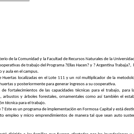
sterio de la Comunidad y
la Facultad de Recursos Naturales de la Universida
ooperativas de tra
bajo del Programa ?Ellas Hacen
? y
? Argentina
Trabaja?
,
 y aula en el campus.
e Huertas localizadas en el Lote 111 y un rol multiplicador de la metodo
 huertas y posteriormente para generar ingresos a su cooperativa.
 de fortalecimientos de las capacidades técnicas para el trabajo, para 
s, arbustos y árboles forestales, ornamentales como así también el esta
n técnica para el trabajo.
e
?
Este
es un programa de implementación en Formosa Capital y está desti
to empleo y micro emprendimientos de manera tal que sean auto susten