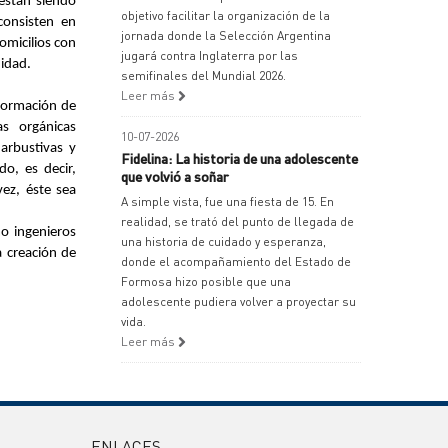
 están
siendo
objetivo facilitar la organización de la
consisten en
jornada donde la Selección Argentina
omicilios con
jugará contra Inglaterra por las
nidad.
semifinales del Mundial 2026.
Leer más
formación de
tas orgánicas
10-07-2026
arbustivas y
Fidelina: La historia de una adolescente
o, es decir,
que volvió a soñar
ez, éste sea
A simple vista, fue una fiesta de 15. En
realidad, se trató del punto de llegada de
mo ingenieros
una historia de cuidado y esperanza,
a creación de
donde el acompañamiento del Estado de
Formosa hizo posible que una
adolescente pudiera volver a proyectar su
vida.
Leer más
ENLACES