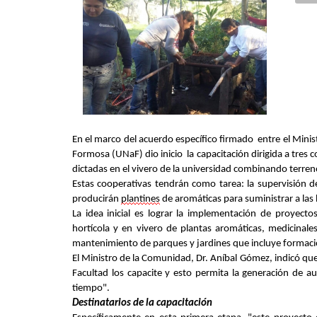
En el marco del acuerdo específico firmado
entre
el Mini
Formosa (UNaF)
dio inicio la capacitación dirigida a tres c
dictadas en el vivero de la universidad
combinando terreno
Estas cooperativas tendrán como tarea: la supervisión d
producirán
plantines
de aromáticas para suministrar a las
La idea inicial es lograr la implementación de
p
royectos
hortícola y en vivero de plantas aromáticas, medicinale
mantenimiento de parques y jardines que incluye formació
E
l Ministro de la Comunidad, Dr. Aníbal Gómez,
indic
ó
qu
Facultad los capacite y esto permita la generación de
au
tiempo"
.
Destinatarios de la capacitación