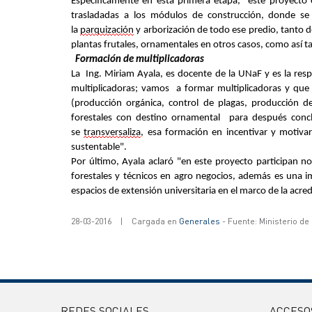
Específicamente en esta primera etapa, "este proyecto e
trasladadas a los módulos de construcción, donde se
la
parquización
y arborización de todo ese predio, tanto d
plantas frutales, ornamentales en otros casos, como así t
Formación de multiplicadoras
La Ing. Miriam Ayala, es docente de la UNaF y es la res
multiplicadoras; vamos a formar multiplicador
as y que 
(producción orgánica, control de plagas, producción de
forestales con destino o
rnamental para después conclu
se
transversaliza
, esa formación en incentivar y motiv
susten
table".
Por último, Ayala aclaró "en este proyecto participan n
forestales y técnicos en agro negocios, además es una i
espacios de extensión universitaria en el marco de la acredi
28-03-2016
|
Cargada en
Generales
- Fuente: Ministerio d
REDES SOCIALES
ACCESO