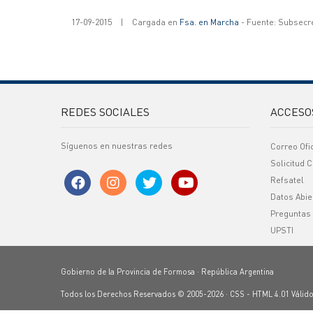
17-09-2015
|
Cargada en
Fsa. en Marcha
- Fuente: Subsecr
REDES SOCIALES
ACCESO
Síguenos en nuestras redes
Correo Ofi
Solicitud C
Refsatel
Datos Abie
Preguntas
UPSTI
Gobierno de la Provincia de Formosa · República Argentina
Todos los Derechos Reservados © 2005-2026 ·
CSS
-
HTML 4.01
Válid