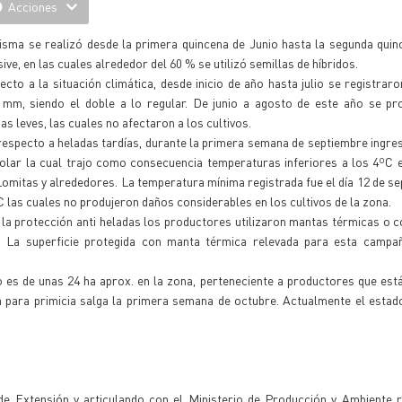
Acciones
isma se realizó desde la primera quincena de Junio hasta la segunda quin
sive, en las cuales alrededor del 60 % se utilizó semillas de híbridos.
cto a la situación climática, desde inicio de año hasta julio se registraro
 mm, siendo el doble a lo regular. De junio a agosto de este año se pr
as leves, las cuales no afectaron a los cultivos.
especto a heladas tardías, durante la primera semana de septiembre ingres
polar la cual trajo como consecuencia temperaturas inferiores a los 4ºC 
omitas y alrededores. La temperatura mínima registrada fue el día 12 de s
C las cuales no produjeron daños considerables en los cultivos de la zona.
la protección anti heladas los productores utilizaron mantas térmicas o 
. La superficie protegida con manta térmica relevada para esta campa
 es de unas 24 ha aprox. en la zona, perteneciente a productores que est
a para primicia salga la primera semana de octubre. Actualmente el estad
de Extensión y articulando con el Ministerio de Producción y Ambiente r