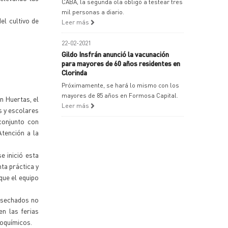
CABA, la segunda ola obligó a testear tres
mil personas a diario.
el cultivo de
Leer más
22-02-2021
Gildo Insfrán anunció la vacunación
para mayores de 60 años residentes en
Clorinda
Próximamente, se hará lo mismo con los
mayores de 85 años en Formosa Capital.
n Huertas, el
Leer más
s y escolares
conjunto con
tención a la
e inició esta
ta práctica y
que el equipo
cosechados no
n las ferias
roquímicos.