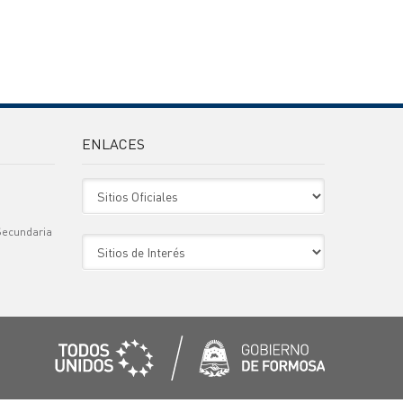
ENLACES
Sitio Oficiales
Secundaria
Sitio de Interes
)