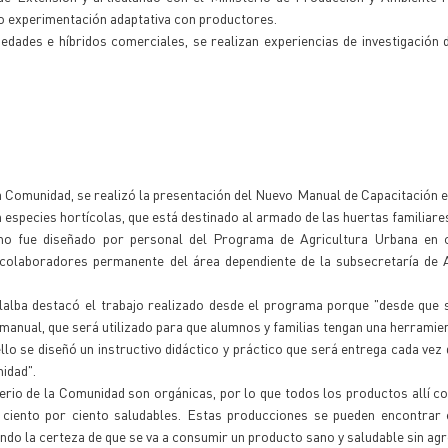
do experimentación adaptativa con productores.
edades e híbridos comerciales, se realizan experiencias de investigación d
la Comunidad, se realizó la presentación del Nuevo Manual de Capacitación e
 especies hortícolas, que está destinado al armado de las huertas familiare
mo fue diseñado por personal del Programa de Agricultura Urbana en 
colaboradores permanente del área dependiente de la subsecretaría de A
lalba destacó el trabajo realizado desde el programa porque "desde que s
manual, que será utilizado para que alumnos y familias tengan una herramien
lo se diseñó un instructivo didáctico y práctico que será entrega cada vez 
nidad".
terio de la Comunidad son orgánicas, por lo que todos los productos allí 
 ciento por ciento saludables. Estas producciones se pueden encontrar e
ndo la certeza de que se va a consumir un producto sano y saludable sin ag