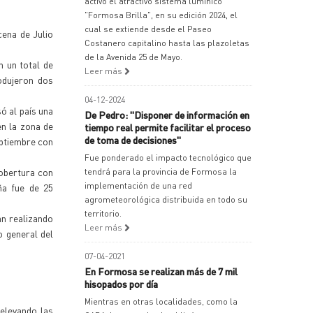
activó el atractivo sistema lumínico
"Formosa Brilla", en su edición 2024, el
cual se extiende desde el Paseo
cena de Julio
Costanero capitalino hasta las plazoletas
de la Avenida 25 de Mayo.
n un total de
Leer más
odujeron dos
04-12-2024
ó al país una
De Pedro: "Disponer de información en
en la zona de
tiempo real permite facilitar el proceso
de toma de decisiones"
eptiembre con
Fue ponderado el impacto tecnológico que
cobertura con
tendrá para la provincia de Formosa la
implementación de una red
ña fue de 25
agrometeorológica distribuida en todo su
territorio.
án realizando
Leer más
o general del
07-04-2021
En Formosa se realizan más de 7 mil
hisopados por día
Mientras en otras localidades, como la
elevando las