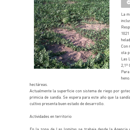
La m
inclu
Respe
1021
helad
Con r
ola 
Las L
2,1º 
Para 
heno
hectáreas.
Actualmente la superficie con sistema de riego por goteo
primicia de sandía. Se espera para este año que la sandí
cultivo presenta buen estado de desarrollo.
Actividades en territorio
En la zona de Las lomitas se trabaja desde la Agencia 