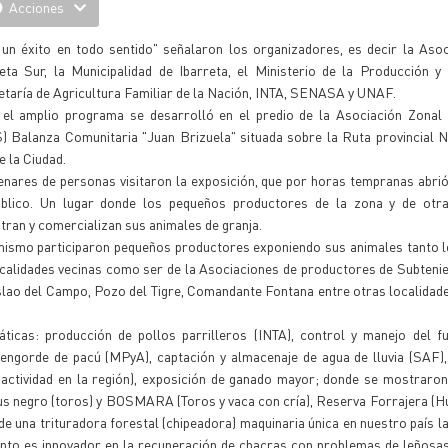
Acciones
 un éxito en todo sentido" señalaron los organizadores, es decir la Aso
reta Sur, la Municipalidad de Ibarreta, el Ministerio de la Producción y
taría de Agricultura Familiar de la Nación, INTA, SENASA y UNAF.
 el amplio programa se desarrolló en el predio de la Asociación Zonal 
S) Balanza Comunitaria "Juan Brizuela" situada sobre la Ruta provincial 
e la Ciudad.
enares de personas visitaron la exposición, que por horas tempranas abri
úblico. Un lugar donde los pequeños productores de la zona y de otra
ran y comercializan sus animales de granja.
mismo participaron pequeños productores exponiendo sus animales tanto 
calidades vecinas como ser de la Asociaciones de productores de Subtenie
nislao del Campo, Pozo del Tigre, Comandante Fontana entre otras localidad
ticas: producción de pollos parrilleros (INTA), control y manejo del f
y engorde de pacú (MPyA), captación y almacenaje de agua de lluvia (SAF
n actividad en la región), exposición de ganado mayor; donde se mostraro
s negro (toros) y BOSMARA (Toros y vaca con cría), Reserva Forrajera (Hu
de una trituradora forestal (chipeadora) maquinaria única en nuestro país la
iento es innovador en la recuperación de chacras con problemas de leñosas