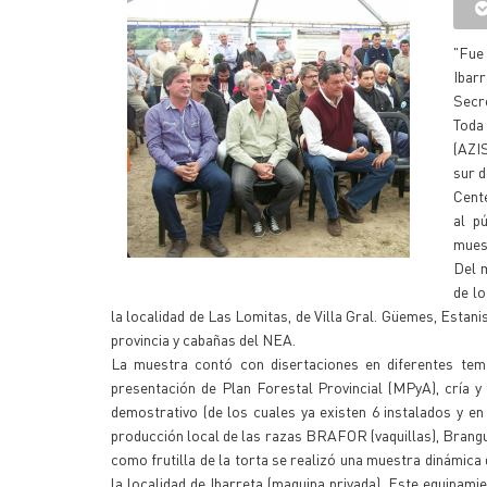
"Fue
Ibar
Secre
Toda
(AZI
sur d
Cent
al p
muest
Del 
de lo
la localidad de Las Lomitas, de Villa Gral. Güemes, Esta
provincia y cabañas del NEA.
La muestra contó con disertaciones en diferentes temá
presentación de Plan Forestal Provincial (MPyA), cría 
demostrativo (de los cuales ya existen 6 instalados y e
producción local de las razas BRAFOR (vaquillas), Brangu
como frutilla de la torta se realizó una muestra dinámica 
la localidad de Ibarreta (maquina privada). Este equipam