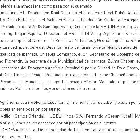
la pierde a la atmosfera como pasa con el quemado.
l ministro de la Producción Raúl Quintana, el intendente local Rubén Anton
 y Dario Estigarribia, el, Subsecretario de Producción Sustentable Alejand
Presidente de la AZIS Santiago Ayala, Director de la AER INTA de Ing, Juar
o Ing. Edgar Pajuelo, Director del PRET II INTA Ing. Agr. Simón Kuszta,
nforiano López, el Director de Recursos Naturales y Gestión Ing. Julio Ram
amuedra, , el Jefe del Departamento de Turismo de la Municipalidad de I
palidad de Ibarreta, Griselda Lombardo, el Sr. Secretario de Gobierno de
no Florentín, la tesorera de la Municipalidad de Ibarreta, Zulma Chaban, e
z referente del Programa Agrícola Provincial por la Ciudad de Palo Santo,
al Celia Linares, Técnico Regional para la región de Parque Chaqueño por la
Provincial de Manejo del Fuego, Licenciado Héctor Machado, el personal
oridades Policiales locales y productores de la zona.
 Agrónomo Juan Roberto Escarlon, en memoria; por su labor y pasión por s
cibida en esta ocasión por su hijo.
 Atilio" (Carlos Orlanda), HUBELI Hnos. S.A. (Fernando y Cesar Hubeli)
aú a quienes se les agradece por su participación en el evento.
l CEDEVA Ibarreta. De la localidad de Las Lomitas asistió una comisión
ta de Las Lomitas.