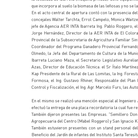
que incorpora al suelo la biomasa de las leñosas y no se 
En el acto central de apertura contó con la presencia de
concejales Walter Tarchta, Errol Campelo, Monica Waitzel,
jefe de Agencia AER INTA Ibarreta Ing. Pablo Roggero, el 
Jorge Hernández, Director de la AER INTA de El Colorad
Provincial de la Subsecretaria de Agricultura Familiar Si
Coordinador del Programa Ganadero Provincial Fernando L
Olmedo, la Jefa del Departamento de Cultura de la Munici
Ibarreta Luciano Maza, el Secretario Legislativo Aurelia
Azas, Director de Educación Técnica. el Sr Ítalo Martíne
Kap Presidente de la Rural de Las Lomitas, la Ing. Forest
Formosa, el Ing. Gustavo Rhiner, Responsable del Plan 
Control y Fiscalización, el Ing. Agr. Marcelo Furs, las Aut
En el mismo se realizó una mención especial al Ingeniero
efectuó la entrega de una placa recordatoria la cual fue re
También dijeron presentes las Empresas. "Semillero Don
Agropecuaria del Centro (Mabel Roggero) y San Ignacio Kaj
También estuvieron presentes con un stand personal de
Beneficio del Jardín de infantes del Instituto Santa Teresi