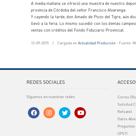
A media mañana se ofreció una muestra de nuestro deporte
provincia de Córdoba del señor Francisco Alvarenga.
Y cayendo la tarde, don Amado de Pozo del Tigre, aún dis
llevó a la feria. Lo mismo sucedió con los demás campesi
ventas con créditos del Fondo Fiduciario Provincial.
13-09-2015
|
Cargada en
Actualidad Producción
- Fuente: M
REDES SOCIALES
ACCESO
Síguenos en nuestras redes
Correo Ofi
Solicitud C
Refsatel
Datos Abie
Preguntas
UPSTI