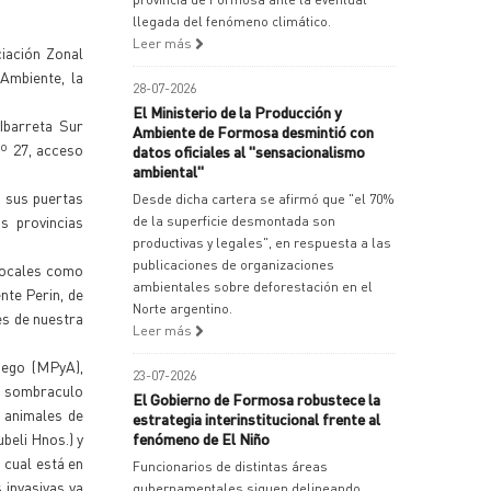
llegada del fenómeno climático.
Leer más
ciación Zonal
 Ambiente, la
28-07-2026
El Ministerio de la Producción y
Ibarreta Sur
Ambiente de Formosa desmintió con
Nº 27, acceso
datos oficiales al "sensacionalismo
ambiental"
ó sus puertas
Desde dicha cartera se afirmó que "el 70%
s provincias
de la superficie desmontada son
productivas y legales", en respuesta a las
publicaciones de organizaciones
locales como
ambientales sobre deforestación en el
nte Perin, de
Norte argentino.
es de nuestra
Leer más
uego (MPyA),
23-07-2026
), sombraculo
El Gobierno de Formosa robustece la
n animales de
estrategia interinstitucional frente al
beli Hnos.) y
fenómeno de El Niño
 cual está en
Funcionarios de distintas áreas
 invasivas ya
gubernamentales siguen delineando