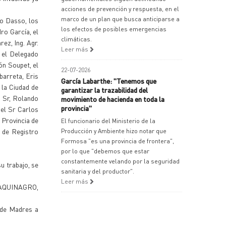
acciones de prevención y respuesta, en el
marco de un plan que busca anticiparse a
io Dasso, los
los efectos de posibles emergencias
ro García, el
climáticas.
ez, Ing. Agr.
Leer más
 el Delegado
ón Soupet, el
22-07-2026
barreta, Eris
García Labarthe: "Tenemos que
 la Ciudad de
garantizar la trazabilidad del
l Sr, Rolando
movimiento de hacienda en toda la
provincia"
 el Sr Carlos
 Provincia de
El funcionario del Ministerio de la
 de Registro
Producción y Ambiente hizo notar que
Formosa "es una provincia de frontera",
por lo que "debemos que estar
constantemente velando por la seguridad
u trabajo, se
sanitaria y del productor".
Leer más
 MAQUINAGRO,
 de Madres a