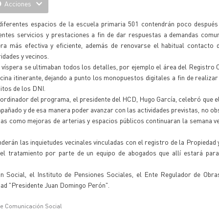
Acciones
diferentes espacios de la escuela primaria 501 contendrán poco después 
rentes servicios y prestaciones a fin de dar respuestas a demandas comun
ra más efectiva y eficiente, además de renovarse el habitual contacto d
idades y vecinos.
 víspera se ultimaban todos los detalles, por ejemplo el área del Registro 
icina itinerante, dejando a punto los monopuestos digitales a fin de realiza
itos de los DNI.
ordinador del programa, el presidente del HCD, Hugo García, celebró que e
añado y de esa manera poder avanzar con las actividades previstas, no ob
nas como mejoras de arterias y espacios públicos continuaran la semana v
derán las inquietudes vecinales vinculadas con el registro de la Propiedad y
l tratamiento por parte de un equipo de abogados que allí estará para
ón Social, el Instituto de Pensiones Sociales, el Ente Regulador de Obra
dad "Presidente Juan Domingo Perón".
de Comunicación Social