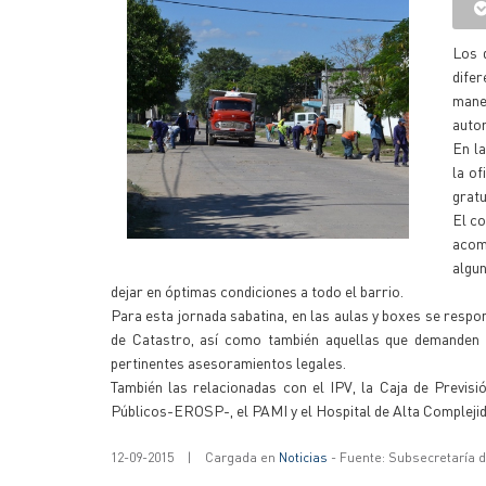
Los 
dife
mane
autor
En la
la of
gratu
El co
acomp
algu
dejar en óptimas condiciones a todo el barrio.
Para esta jornada sabatina, en las aulas y boxes se respon
de Catastro, así como también aquellas que demanden e
pertinentes asesoramientos legales.
También las relacionadas con el IPV, la Caja de Previsi
Públicos-EROSP-, el PAMI y el Hospital de Alta Compleji
12-09-2015
|
Cargada en
Noticias
- Fuente: Subsecretaría 