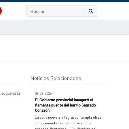
Noticias Relacionadas
 el que esta
03-08-2026
El Gobierno provincial inauguró el
flamante puente del barrio Sagrado
Corazón
La obra nueva e integral contempla otras
complementarias como trazado de
accesos, iluminaria LED y limpieza del