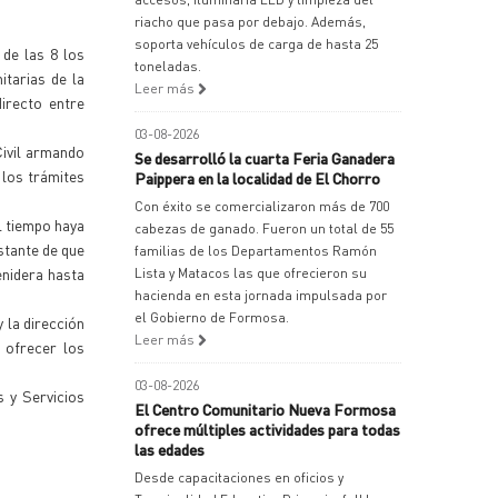
riacho que pasa por debajo. Además,
soporta vehículos de carga de hasta 25
de las 8 los
toneladas.
itarias de la
Leer más
irecto entre
03-08-2026
Civil armando
Se desarrolló la cuarta Feria Ganadera
r los trámites
Paippera en la localidad de El Chorro
Con éxito se comercializaron más de 700
l tiempo haya
cabezas de ganado. Fueron un total de 55
stante de que
familias de los Departamentos Ramón
enidera hasta
Lista y Matacos las que ofrecieron su
hacienda en esta jornada impulsada por
el Gobierno de Formosa.
 la dirección
Leer más
 ofrecer los
03-08-2026
s y Servicios
El Centro Comunitario Nueva Formosa
ofrece múltiples actividades para todas
las edades
Desde capacitaciones en oficios y