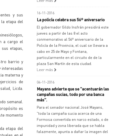
Leer más
16-11-2016
ientes y sus
La policía celebra sus 56º aniversario
la etapa del
El gobernador Gildo Insfrán presidirá este
jueves a partir de las 8 el acto
kinesiólogos,
conmemorativo al 56º aniversario de la
en a cargo el
Policía de la Provincia, el cual se llevara a
 sus etapas,
cabo en 25 de Mayo y Fontana,
particularmente en el circuito de de la
tro barrio y
plaza San Martín de esta ciudad.
 interesadas
Leer más
cia materna y
jercicios de
04-11-2016
alud, Licda.
Mayans advierte que se "acentuarán las
campañas sucias, todo por una banca
más".
modo semanal.
Para el senador nacional José Mayans,
propósito es
"toda la campaña sucia acerca de una
este momento
Formosa convertida en narco estado, o de
impunidad y zona liberada que se habla
da etapa del
falazmente, apunta a dañar la imagen del
ntuales en el