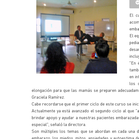
El c
acom
emba
El eq
pedi
desa
inclu
"En 
tamb
en in
los 
elongación para que las mamás se preparen adecuadament
Graciela Ramírez.
Cabe recordarse que el primer ciclo de este curso se ini
Actualmente ya está avanzado el segundo ciclo al que "
brindar apoyo y ayudar a nuestras pacientes embarazad
especial", señaló la directora.
Son múltiples los temas que se abordan en cada una de 
embarazo, los miedos, mitos, ansiedades y autoestima de