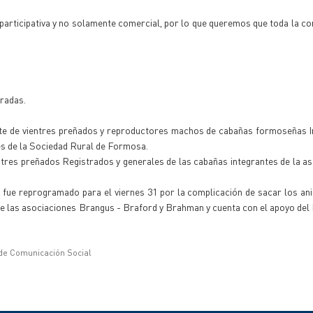
a participativa y no solamente comercial, por lo que queremos que toda la c
radas.
ate de vientres preñados y reproductores machos de cabañas formoseñas I
ones de la Sociedad Rural de Formosa.
ntres preñados Registrados y generales de las cabañas integrantes de la as
 y fue reprogramado para el viernes 31 por la complicación de sacar los an
e las asociaciones Brangus - Braford y Brahman y cuenta con el apoyo del 
 de Comunicación Social