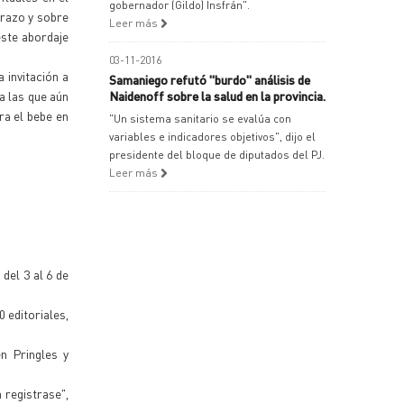
gobernador (Gildo) Insfrán".
arazo y sobre
Leer más
este abordaje
03-11-2016
 invitación a
Samaniego refutó "burdo" análisis de
a las que aún
Naidenoff sobre la salud en la provincia.
ra el bebe en
"Un sistema sanitario se evalúa con
variables e indicadores objetivos", dijo el
presidente del bloque de diputados del PJ.
Leer más
del 3 al 6 de
 editoriales,
en Pringles y
 registrase",