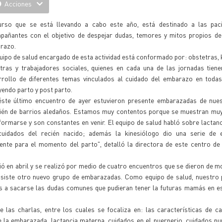
Acciones
urso que se está llevando a cabo este año, está destinado a las pac
pañantes con el objetivo de despejar dudas, temores y mitos propios de 
razo.
uipo de salud encargado de esta actividad está conformado por: obstetras, 
atras y trabajadores sociales, quienes en cada una de las jornadas tien
rrollo de diferentes temas vinculados al cuidado del embarazo en todas
yendo parto y post parto.
éste último encuentro de ayer estuvieron presente embarazadas de nues
ién de barrios aledaños. Estamos muy contentos porque se muestran muy
formarse y son constantes en venir. El equipo de salud habló sobre lactan
cuidados del recién nacido; además la kinesiólogo dio una serie de e
e para el momento del parto", detalló la directora de este centro de s
ció en abril y se realizó por medio de cuatro encuentros que se dieron de 
asiste otro nuevo grupo de embarazadas. Como equipo de salud, nuestro 
as a sacarse las dudas comunes que pudieran tener la futuras mamás en 
las charlas, entre los cuales se focaliza en: las características de ca
 la embarazada, lactancia materna, cuidados en el puerperio, cuidados pu