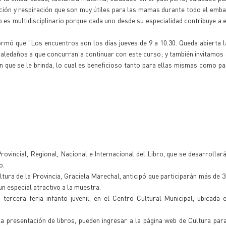
jación y respiración que son muy útiles para las mamas durante todo el emb
 es multidisciplinario porque cada uno desde su especialidad contribuye a 
ormó que "Los encuentros son los días jueves de 9 a 10.30. Queda abierta la
 aledaños a que concurran a continuar con este curso; y también invitamos 
n que se le brinda, lo cual es beneficioso tanto para ellas mismas como pa
rovincial, Regional, Nacional e Internacional del Libro, que se desarrollará 
o.
tura de la Provincia, Graciela Marechal, anticipó que participarán más de 30
un especial atractivo a la muestra.
ercera feria infanto-juvenil, en el Centro Cultural Municipal, ubicada 
la presentación de libros, pueden ingresar a la página web de Cultura para