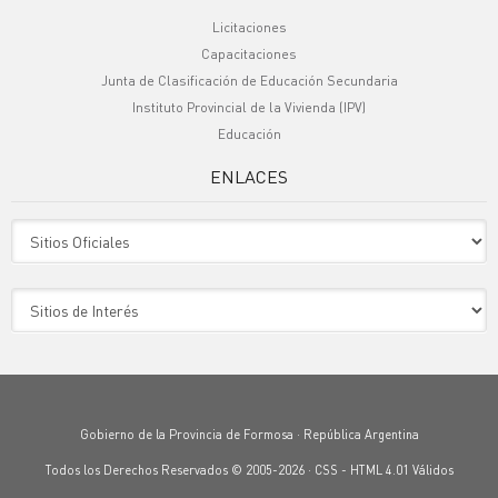
Licitaciones
Capacitaciones
Junta de Clasificación de Educación Secundaria
Instituto Provincial de la Vivienda (IPV)
Educación
ENLACES
Sitio Oficiales
Sitio de Interes
Gobierno de la Provincia de Formosa · República Argentina
Todos los Derechos Reservados © 2005-2026 ·
CSS
-
HTML 4.01
Válidos