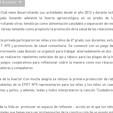
Acciones
 Club viene desarrollando sus actividades desde el año 2012 y durante es
ajado llevando adelante la huerta agroecológica en un predio de l
rrollando otras temáticas como alimentación saludable y separación de re
 tareas teniendo como propósito la promoción de la salud de las relaciones
ta jornada participaron las niñas y los niños de 6° grado, sus docentes, est
E.T. N°5 y promotores de salud comunitaria. Se comenzó con un juego de 
riormente cada división se organizó para trabajar alternadamente en dos 
las realizaron repelentes naturales de ajo y tabaco para las plagas de la h
, juegos cooperativos para reflexionar sobre la manera como nos relaci
añeras y compañeros.
a de la huerta! Con mucha alegría se obtuvo la primera producción de ra
tudiantes de la EPET N°5 representaron para las niñas y los niños un cu
ntas y juntos, y además, todas y todos interpretaron la canción "Cuidadores
e la Vida es: promover un espacio de reflexión - acción en el que los niño
idades que tienen para ser protagonistas de la construcción de un mundo má