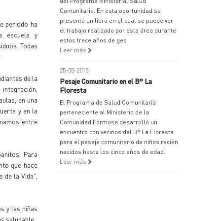
del Programa Ministerial Salud
Comunitaria. En esta oportunidad se
presentó un libro en el cual se puede ver
te periodo ha
el trabajo realizado por esta área durante
a escuela y
estos trece años de ges
siduos. Todas
Leer más
.
25-05-2015
udiantes de la
Pesaje Comunitario en el B° La
integración,
Floresta
aulas, en una
El Programa de Salud Comunitaria
uerta y en la
perteneciente al Ministerio de la
onamos entre
Comunidad Formosa desarrolló un
encuentro con vecinos del B° La Floresta
para el pesaje comunitario de niños recién
nacidos hasta los cinco años de edad.
banitos. Para
Leer más
ento que hace
 de la Vida",
s y las niñas
s saludable.