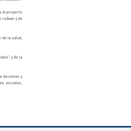
a el proyecto
o rodean y de
 de la salud,
ales" y de la
de docentes y
es escuelas,