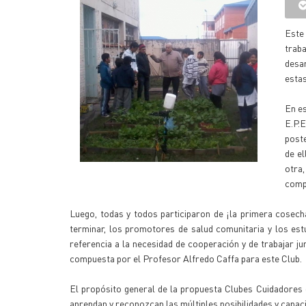
Este
trab
desa
estas
En es
E.P.
poste
de el
otra
comp
Luego, todas y todos participaron de ¡la primera cosech
terminar, los promotores de salud comunitaria y los es
referencia a la necesidad de cooperación y de trabajar ju
compuesta por el Profesor Alfredo Caffa para este Club.
El propósito general de la propuesta Clubes Cuidadores d
aprendan y reconozcan las múltiples posibilidades y capac