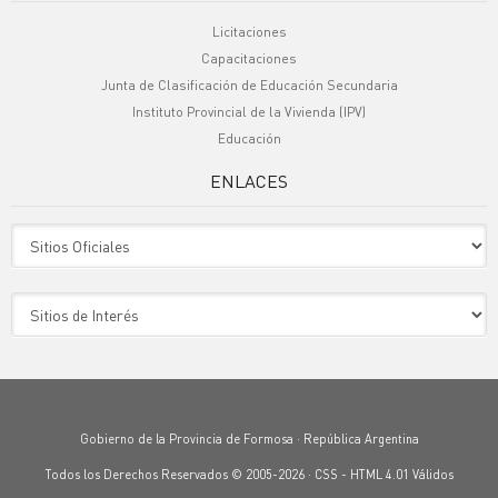
Licitaciones
Capacitaciones
Junta de Clasificación de Educación Secundaria
Instituto Provincial de la Vivienda (IPV)
Educación
ENLACES
Sitio Oficiales
Sitio de Interes
Gobierno de la Provincia de Formosa · República Argentina
Todos los Derechos Reservados © 2005-2026 ·
CSS
-
HTML 4.01
Válidos