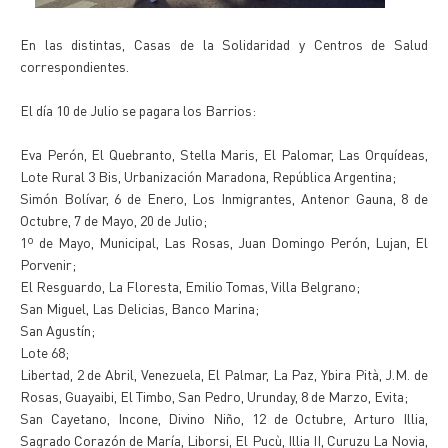
En las distintas, Casas de la Solidaridad y Centros de Salud
correspondientes.
El día 10 de Julio se pagara los Barrios:
Eva Perón, El Quebranto, Stella Maris, El Palomar, Las Orquídeas,
Lote Rural 3 Bis, Urbanización Maradona, República Argentina;
Simón Bolívar, 6 de Enero, Los Inmigrantes, Antenor Gauna, 8 de
Octubre, 7 de Mayo, 20 de Julio;
1º de Mayo, Municipal, Las Rosas, Juan Domingo Perón, Lujan, El
Porvenir;
El Resguardo, La Floresta, Emilio Tomas, Villa Belgrano;
San Miguel, Las Delicias, Banco Marina;
San Agustín;
Lote 68;
Libertad, 2 de Abril, Venezuela, El Palmar, La Paz, Ybira Pità, J.M. de
Rosas, Guayaibi, El Timbo, San Pedro, Urunday, 8 de Marzo, Evita;
San Cayetano, Incone, Divino Niño, 12 de Octubre, Arturo Illia,
Sagrado Corazón de María, Liborsi, El Pucù, Illia II, Curuzu La Novia,