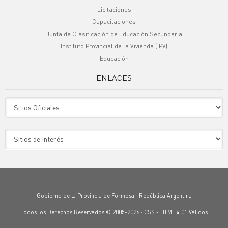
Licitaciones
Capacitaciones
Junta de Clasificación de Educación Secundaria
Instituto Provincial de la Vivienda (IPV)
Educación
ENLACES
Sitio Oficiales
Sitio de Interes
Gobierno de la Provincia de Formosa · República Argentina
Todos los Derechos Reservados © 2005-2026 ·
CSS
-
HTML 4.01
Válidos