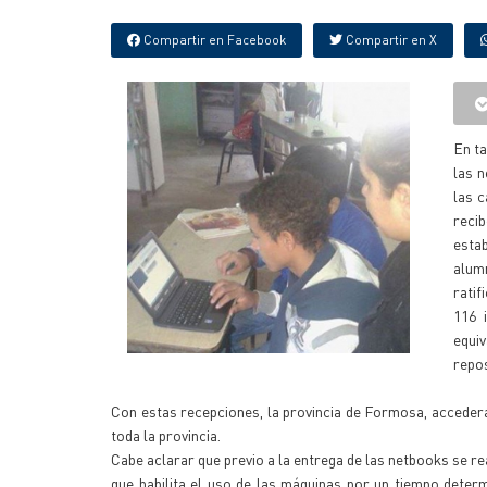
Compartir en Facebook
Compartir en X
En ta
las n
las c
recib
esta
alumn
rati
116 
equi
repo
Con estas recepciones, la provincia de Formosa, accederá
toda la provincia.
Cabe aclarar que previo a la entrega de las netbooks se re
que habilita el uso de las máquinas por un tiempo dete