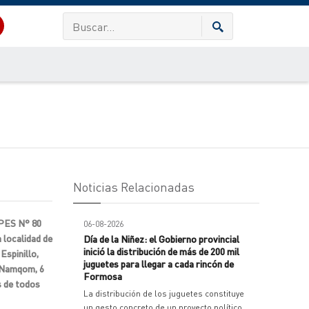
Noticias Relacionadas
EPES N° 80
06-08-2026
 localidad de
Día de la Niñez: el Gobierno provincial
inició la distribución de más de 200 mil
Espinillo,
juguetes para llegar a cada rincón de
o Namqom, 6
Formosa
s de todos
La distribución de los juguetes constituye
un gesto concreto de un proyecto político