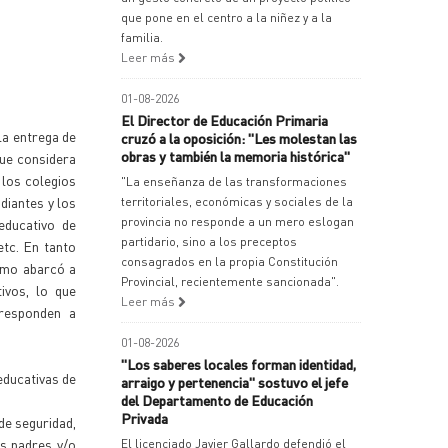
que pone en el centro a la niñez y a la
familia.
Leer más
01-08-2026
El Director de Educación Primaria
la entrega de
cruzó a la oposición: "Les molestan las
obras y también la memoria histórica"
que considera
 los colegios
"La enseñanza de las transformaciones
diantes y los
territoriales, económicas y sociales de la
provincia no responde a un mero eslogan
educativo de
partidario, sino a los preceptos
etc. En tanto
consagrados en la propia Constitución
timo abarcó a
Provincial, recientemente sancionada".
tivos, lo que
Leer más
responden a
01-08-2026
"Los saberes locales forman identidad,
educativas de
arraigo y pertenencia" sostuvo el jefe
del Departamento de Educación
Privada
de seguridad,
os padres y/o
El licenciado Javier Gallardo defendió el