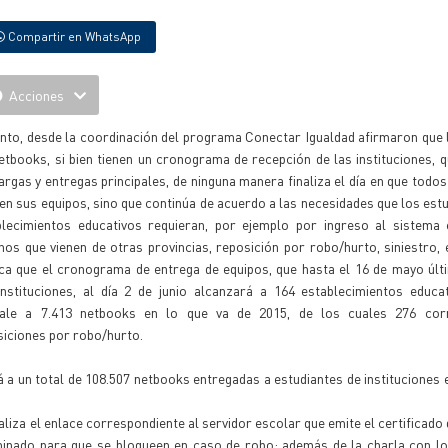
Compartir en WhatsApp
Acciones
nto, desde la coordinación del programa Conectar Igualdad afirmaron que 
etbooks, si bien tienen un cronograma de recepción de las instituciones, 
argas y entregas principales, de ninguna manera finaliza el día en que todos
en sus equipos, sino que continúa de acuerdo a las necesidades que los estu
blecimientos educativos requieran, por ejemplo por ingreso al sistema 
os que vienen de otras provincias, reposición por robo/hurto, siniestro, 
fica que el cronograma de entrega de equipos, que hasta el 16 de mayo úl
instituciones, al día 2 de junio alcanzará a 164 establecimientos educa
vale a 7.413 netbooks en lo que va de 2015, de los cuales 276 cor
siciones por robo/hurto.
 a un total de 108.507 netbooks entregadas a estudiantes de instituciones 
aliza el enlace correspondiente al servidor escolar que emite el certificado 
rminado para que se bloqueen en caso de robo; además de la charla con l