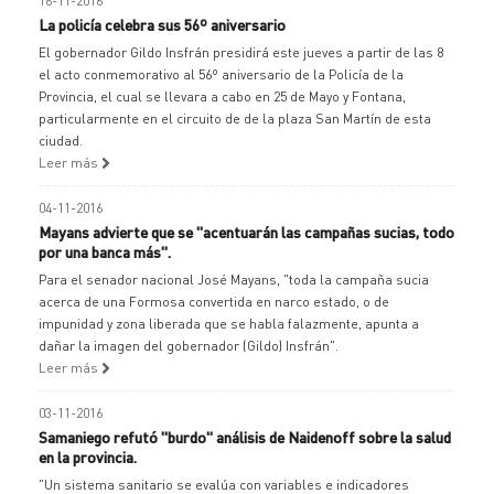
16-11-2016
La policía celebra sus 56º aniversario
El gobernador Gildo Insfrán presidirá este jueves a partir de las 8
el acto conmemorativo al 56º aniversario de la Policía de la
Provincia, el cual se llevara a cabo en 25 de Mayo y Fontana,
particularmente en el circuito de de la plaza San Martín de esta
ciudad.
Leer más
04-11-2016
Mayans advierte que se "acentuarán las campañas sucias, todo
por una banca más".
Para el senador nacional José Mayans, "toda la campaña sucia
acerca de una Formosa convertida en narco estado, o de
impunidad y zona liberada que se habla falazmente, apunta a
dañar la imagen del gobernador (Gildo) Insfrán".
Leer más
03-11-2016
Samaniego refutó "burdo" análisis de Naidenoff sobre la salud
en la provincia.
"Un sistema sanitario se evalúa con variables e indicadores