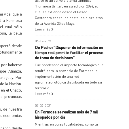
activó el atractivo sistema lumínico
"Formosa Brilla", en su edición 2024, el
cual se extiende desde el Paseo
i vida, que a
Costanero capitalino hasta las plazoletas
ibó a Formosa
de la Avenida 25 de Mayo.
el cual sólo
Leer más
sa, la bella
04-12-2024
spertó desde
De Pedro: "Disponer de información en
 rotundamente
tiempo real permite facilitar el proceso
de toma de decisiones"
s por haberse
Fue ponderado el impacto tecnológico que
iple Alianza,
tendrá para la provincia de Formosa la
implementación de una red
Paraguay. Por
agrometeorológica distribuida en todo su
 de la Nación.
territorio.
 en el Chaco,
Leer más
s provincias
07-04-2021
o, de nuestra
En Formosa se realizan más de 7 mil
as economías
hisopados por día
Mientras en otras localidades, como la
ibaron desde