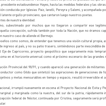
l presidente estadounidense Hayes, hasta las medidas federales y las obras 
ción conducida por Iglesias Paiz, Ianelli, Pereyra y Salemi, y acompañada po
el latente orgullo provinciano, que cantaron luego nuestros poetas.
tes de nuestra identidad.
mo, subestimado por muchos que no llegaron a compartir ese legítim
aquella concepción, sufrida también por toda la Nación, que no éramos ca
en nuestro caso de allende el Bermejo.
oseños como somos, de entender que tenemos una visión cultural propia, a
ingreso al país, y no su patio trasero, sintiéndonos parte inescindible de 
l Eje de Capricornio, proyecto geopolítico que seguramente más tempran
 asoma en el horizonte universal como el próximo escenario de las grandes 
ción Provincial del 90/91, y cuando apareció una generación de militantes 
 conductor como Gildo que sintetizó las aspiraciones de generaciones de 
objetivos y metas mensurables en tiempo y espacio, resultó irreversible el 
nacional, irrumpió nuevamente en escena el Proyecto Nacional de Evita y Pe
arginal y marginada como la nuestra, del sur de la patria, rápidamente i
cepción federal de Néstor, continuada por Cristina, seguramente será pro
ular.