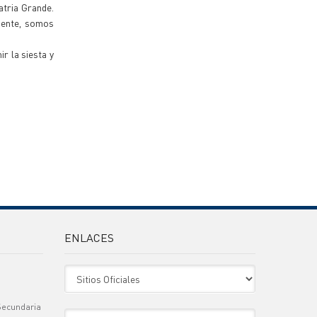
atria Grande.
mente, somos
r la siesta y
ENLACES
Sitio Oficiales
Secundaria
Sitio de Interes