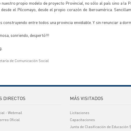
estro propio modelo de proyecto Provincial, no sólo al país sino a la P
 desde el Pilcomayo, desde el propio corazón de Iberoamérica. Sencilla
s construyendo entre todos una provincia envidiable. Y sin renunciar a dormi
rmosa, sonriendo, despertó!!!
g.
etaría de Comunicación Social
S DIRECTOS
MÁS VISITADOS
cial - Webmail
Licitaciones
orreo Oficial
Capacitaciones
Junta de Clasificación de Educación 