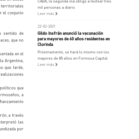
CABA, la segunda ola obligó a testear tres
territoriales
mil personas a diario.
r el conjunto
Leer más
22-02-2021
o sentido de
Gildo Insfrán anunció la vacunación
para mayores de 60 años residentes en
paces, que no
Clorinda
Próximamente, se hará lo mismo con los
sentada en el
mayores de 85 años en Formosa Capital.
la Argentina,
Leer más
o que tarde,
realizaciones
políticos que
formoseños, a
afianzamiento
rón, a través
nterpretó las
fundizada por