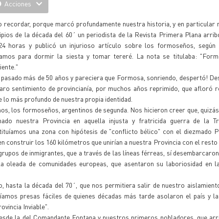
Acciones
 recordar, porque marcó profundamente nuestra historia, y en particular m
ipios de la década del 60´ un periodista de la Revista Primera Plana arr
24 horas y publicó un injurioso artículo sobre los formoseños, según 
íamos para dormir la siesta y tomar tereré. La nota se titulaba: "Formo
ente."
 pasado más de 50 años y pareciera que Formosa, sonriendo, despertó! De
laro sentimiento de provincianía, por muchos años reprimido, que afloró
 lo más profundo de nuestra propia identidad.
os, los formoseños, argentinos de segunda. Nos hicieron creer que, quizá
inado nuestra Provincia en aquella injusta y fratricida guerra de la Tr
tituíamos una zona con hipótesis de "conflicto bélico" con el diezmado 
en construir los 160 kilómetros que unirían a nuestra Provincia con el resto
grupos de inmigrantes, que a través de las líneas férreas, sí desembarcaron
a oleada de comunidades europeas, que asentaron su laboriosidad en la
 hasta la década del 70´, que nos permitiera salir de nuestro aislamient
cíamos presas fáciles de quienes décadas más tarde asolaron el país y l
ovincia Inviable".
desde la del Comandante Fontana y nuestros primeros pobladores, que arr