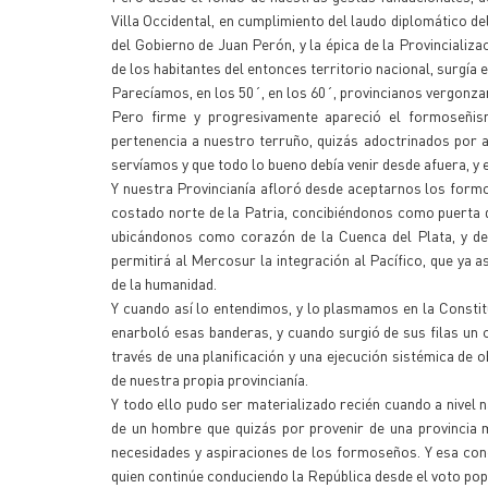
Villa Occidental, en cumplimiento del laudo diplomático de
del Gobierno de Juan Perón, y la épica de la Provincializa
de los habitantes del entonces territorio nacional, surgía 
Parecíamos, en los 50´, en los 60´, provincianos vergonzan
Pero firme y progresivamente apareció el formoseñis
pertenencia a nuestro terruño, quizás adoctrinados por 
servíamos y que todo lo bueno debía venir desde afuera, y 
Y nuestra Provincianía afloró desde aceptarnos los form
costado norte de la Patria, concibiéndonos como puerta de 
ubicándonos como corazón de la Cuenca del Plata, y de
permitirá al Mercosur la integración al Pacífico, que ya
de la humanidad.
Y cuando así lo entendimos, y lo plasmamos en la Constitu
enarboló esas banderas, y cuando surgió de sus filas un
través de una planificación y una ejecución sistémica de 
de nuestra propia provincianía.
Y todo ello pudo ser materializado recién cuando a nivel 
de un hombre que quizás por provenir de una provincia m
necesidades y aspiraciones de los formoseños. Y esa con
quien continúe conduciendo la República desde el voto pop