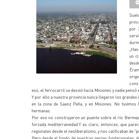
Suelo
princ
por 
serv
durmi
¡Han
un c
desde
Éram
orig
cons
eso, el ferrocarril se desvió hacia Misiones y nadie pensó 
Y por ello a nuestra provincia nunca llegaron los grandes 
en la zona de Sáenz Peña, y en Misiones. No tuvimos l
hermanas.
Por eso no construyeron un puente sobre el río Bermejo,
forzada mediterraneidad.Y es claro, entonces, que pare
regionales desde el neoliberalismo, y nos calificaban de "pr
Pero desde el fondo de nuestras gestas fundacionales, 