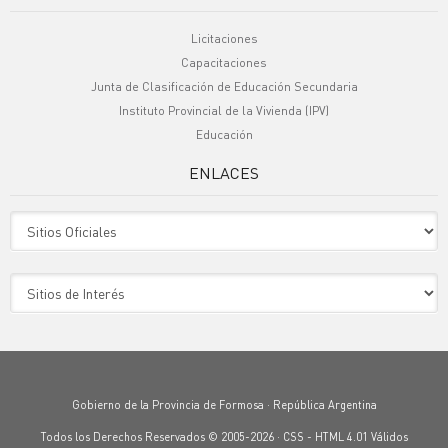
Licitaciones
Capacitaciones
Junta de Clasificación de Educación Secundaria
Instituto Provincial de la Vivienda (IPV)
Educación
ENLACES
Sitio Oficiales
Sitio de Interes
Gobierno de la Provincia de Formosa · República Argentina
Todos los Derechos Reservados © 2005-2026 ·
CSS
-
HTML 4.01
Válidos