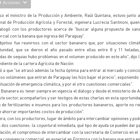
Acciones
so el ministro de la Producción y Ambiente, Raúl Quintana, estuvo junto a
nal de Producción Agrícola y Forestal, ingeniera Lucrecia Santinoni, quien
ialogó con los productores acerca de "buscar alguna propuesta de sana
cial con la banana que ingresa del Paraguay".
objetivo fue reunirnos con el sector bananero que, por situaciones climá
tunidad, que se dieron el año pasado entre ellas entre 8 y 11 heladas
das de sequias hubo problemas en el volumen producido en este año", dijo l
diente de la cartera Agrícola de Nación.
ó a que "se atrasó además la fecha óptima para entrar al mercado y coinci
os volúmenes que entran de Paraguay les hizo bajar el precio", exponiendo 
situación de emergencia climática, y por el otro cuestiones comerciales".
Bananera es tener siempre en vigencia el diálogo y desde el ministerio de A
e sector, acompañarlos y ser testigos de estas charlas en esta oportunida
de fertilizantes e insumos para los productores bananeros, aporte no re
de ahorrar importantes costos de producción".
ra, con los productores, lugar de ámbito para intercambiar opiniones y pod
s dos cuestiones: la coyuntural inmediata, qué tipo de ayuda se pueden dar pa
e Nación, el compromiso de intercambiar con la secretaria de Comercio en el 
 convivencia comercial, en especial en Formosa con la banana que entra en