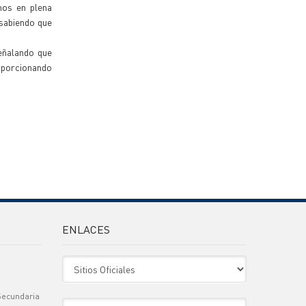
mos en plena
 sabiendo que
señalando que
oporcionando
ENLACES
Sitio Oficiales
Secundaria
Sitio de Interes