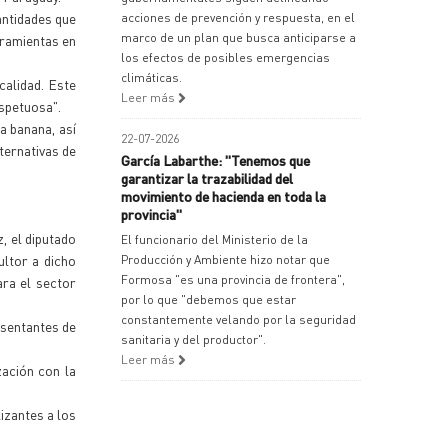
antidades que
acciones de prevención y respuesta, en el
marco de un plan que busca anticiparse a
rramientas en
los efectos de posibles emergencias
climáticas.
calidad. Este
Leer más
espetuosa".
a banana, así
22-07-2026
ternativas de
García Labarthe: "Tenemos que
garantizar la trazabilidad del
movimiento de hacienda en toda la
provincia"
, el diputado
El funcionario del Ministerio de la
ultor a dicho
Producción y Ambiente hizo notar que
Formosa "es una provincia de frontera",
ara el sector
por lo que "debemos que estar
constantemente velando por la seguridad
esentantes de
sanitaria y del productor".
Leer más
ación con la
lizantes a los