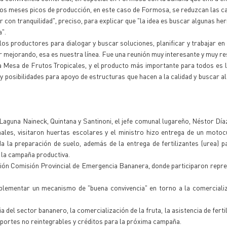
os meses picos de producción, en este caso de Formosa, se reduzcan las c
con tranquilidad", preciso, para explicar que "la idea es buscar algunas he
a".
os productores para dialogar y buscar soluciones, planificar y trabajar en 
ir mejorando, esa es nuestra línea. Fue una reunión muy interesante y muy r
la Mesa de Frutos Tropicales, y el producto más importante para todos es l
y posibilidades para apoyo de estructuras que hacen a la calidad y buscar al
 Laguna Naineck, Quintana y Santinoni, el jefe comunal lugareño, Néstor Díaz
ales, visitaron huertas escolares y el ministro hizo entrega de un motoc
 la preparación de suelo, además de la entrega de fertilizantes (urea) p
 la campaña productiva.
nión Comisión Provincial de Emergencia Bananera, donde participaron repr
lementar un mecanismo de "buena convivencia" en torno a la comercializ
 del sector bananero, la comercialización de la fruta, la asistencia de ferti
aportes no reintegrables y créditos para la próxima campaña.