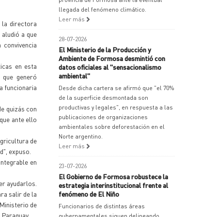
llegada del fenómeno climático.
Leer más
 la directora
 aludió a que
28-07-2026
 convivencia
El Ministerio de la Producción y
Ambiente de Formosa desmintió con
ticas en esta
datos oficiales al "sensacionalismo
ambiental"
, que generó
a funcionaria
Desde dicha cartera se afirmó que "el 70%
de la superficie desmontada son
productivas y legales", en respuesta a las
de quizás con
publicaciones de organizaciones
que ante ello
ambientales sobre deforestación en el
Norte argentino.
gricultura de
Leer más
d", expuso.
integrable en
23-07-2026
El Gobierno de Formosa robustece la
er ayudarlos.
estrategia interinstitucional frente al
ra salir de la
fenómeno de El Niño
Ministerio de
Funcionarios de distintas áreas
 Paraguay.
gubernamentales siguen delineando