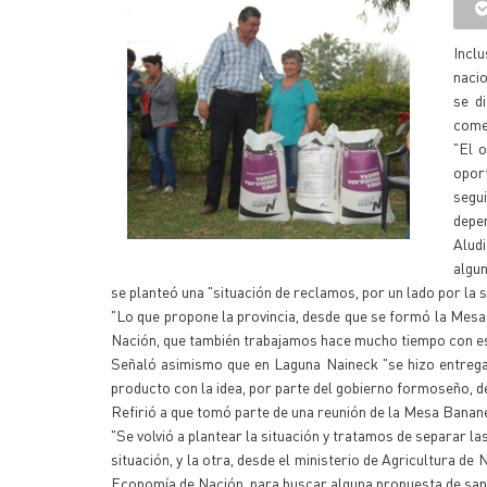
Inclu
nacio
se d
comer
"El 
opor
segui
depen
Aludi
algun
se planteó una "situación de reclamos, por un lado por la 
"Lo que propone la provincia, desde que se formó la Mesa 
Nación, que también trabajamos hace mucho tiempo con est
Señaló asimismo que en Laguna Naineck "se hizo entrega 
producto con la idea, por parte del gobierno formoseño, 
Refirió a que tomó parte de una reunión de la Mesa Banane
"Se volvió a plantear la situación y tratamos de separar la
situación, y la otra, desde el ministerio de Agricultura d
Economía de Nación, para buscar alguna propuesta de sana