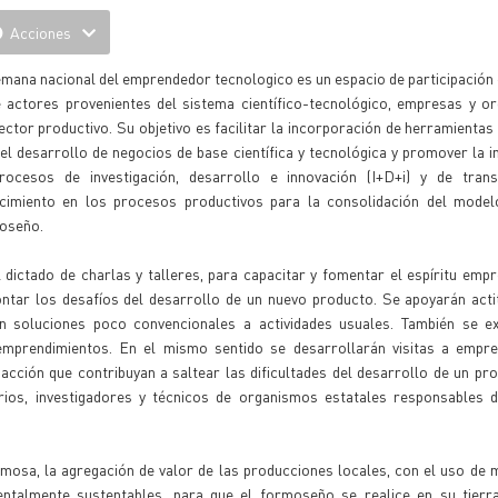
Acciones
mana nacional del emprendedor tecnologico es un espacio de participación 
e actores provenientes del sistema científico-tecnológico, empresas y o
ector productivo. Su objetivo es facilitar la incorporación de herramientas 
el desarrollo de negocios de base científica y tecnológica y promover la 
rocesos de investigación, desarrollo e innovación (I+D+i) y de trans
cimiento en los procesos productivos para la consolidación del model
oseño.
dictado de charlas y talleres, para capacitar y fomentar el espíritu emp
rontar los desafíos del desarrollo de un nuevo producto. Se apoyarán act
 soluciones poco convencionales a actividades usuales. También se e
 emprendimientos. En el mismo sentido se desarrollarán visitas a empr
e acción que contribuyan a saltear las dificultades del desarrollo de un pr
ios, investigadores y técnicos de organismos estatales responsables de
rmosa, la agregación de valor de las producciones locales, con el uso de
entalmente sustentables, para que el formoseño se realice en su tierra