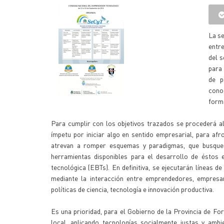
La se
entr
del s
para 
de p
cono
form
Para cumplir con los objetivos trazados se procederá al 
ímpetu por iniciar algo en sentido empresarial, para af
atrevan a romper esquemas y paradigmas, que busquen
herramientas disponibles para el desarrollo de éstos
tecnológica (EBTs). En definitiva, se ejecutarán líneas d
mediante la interacción entre emprendedores, empresar
políticas de ciencia, tecnología e innovación productiva.
Es una prioridad, para el Gobierno de la Provincia de Fo
local, aplicando tecnologías socialmente justas y ambi