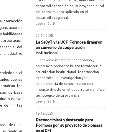
desarrollo tecnológico, subrayando el rol
del conocimiento aplicado en el
desarrollo regional.
e interacción
Leer más
rganizaciones
y habilidades
22-12-2025
incorporación
La SeCyT y la UCP Formosa firmaron
ferencia del
un convenio de cooperación
institucional
o productivo
El convenio marco de cooperación y
asistencia recíproca busca fortalecer la
articulación institucional, la formación
rendedor o el
académica, la investigación y la
itudes que se
transferencia de conocimiento con
xpondrán las
impacto directo en el desarrollo científico-
esas de base
tecnológico de la provincia.
oducto nuevo,
Leer más
 definir las
12-12-2025
Reconocimiento destacado para
 mano de obra
Formosa por su proyecto de biomasa
en el CFI
 evitando el