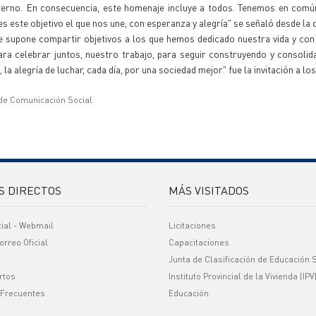
bierno. En consecuencia, este homenaje incluye a todos. Tenemos en comú
es este objetivo el que nos une, con esperanza y alegría" se señaló desde la 
ue supone compartir objetivos a los que hemos dedicado nuestra vida y con 
ra celebrar juntos, nuestro trabajo, para seguir construyendo y consoli
a alegría de luchar, cada día, por una sociedad mejor" fue la invitación a lo
 de Comunicación Social
S DIRECTOS
MÁS VISITADOS
cial - Webmail
Licitaciones
orreo Oficial
Capacitaciones
Junta de Clasificación de Educación 
rtos
Instituto Provincial de la Vivienda (IPV
 Frecuentes
Educación