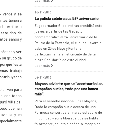
Leer más
16-11-2016
o verde y se
La policía celebra sus 56º aniversario
antes tienen a
El gobernador Gildo Insfrán presidirá este
l territorio
jueves a partir de las 8 el acto
 este tipo de
conmemorativo al 56º aniversario de la
entos sanos y
Policía de la Provincia, el cual se llevara a
cabo en 25 de Mayo y Fontana,
práctica y ser
particularmente en el circuito de de la
n su grupo de
plaza San Martín de esta ciudad.
 porque "esta
Leer más
emás trabaja
contribuyendo
04-11-2016
Mayans advierte que se "acentuarán las
campañas sucias, todo por una banca
e sirven para
más".
os, con todos
Para el senador nacional José Mayans,
uró Villalba.
"toda la campaña sucia acerca de una
ceso que han
Formosa convertida en narco estado, o de
ovincia y en
impunidad y zona liberada que se habla
specialmente
falazmente, apunta a dañar la imagen del