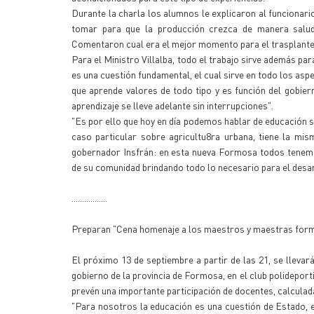
Durante la charla los alumnos le explicaron al funcionari
tomar para que la producción crezca de manera saluda
Comentaron cual era el mejor momento para el trasplante 
Para el Ministro Villalba, todo el trabajo sirve además pa
es una cuestión fundamental, el cual sirve en todo los as
que aprende valores de todo tipo y es función del gobier
aprendizaje se lleve adelante sin interrupciones".
"Es por ello que hoy en día podemos hablar de educación s
caso particular sobre agricultu8ra urbana, tiene la mis
gobernador Insfrán: en esta nueva Formosa todos tenemo
de su comunidad brindando todo lo necesario para el desa
.................
Preparan "Cena homenaje a los maestros y maestras for
El próximo 13 de septiembre a partir de las 21, se llev
gobierno de la provincia de Formosa, en el club polideport
prevén una importante participación de docentes, calculad
"Para nosotros la educación es una cuestión de Estado, 