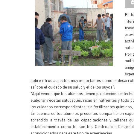
El f
inter
trav
prov
activ
natur
Por t
multi
amigo
expe
sobre otros aspectos muy importantes como el desarroll
así con el cuidado de su salud y el de los suyos".
"Aquí vemos que los alumnos tienen producción de: lechuga,
elaborar recetas saludables, ricas en nutrientes y todo 
los cuidados correspondientes, sin fertilizantes químicos
En ese marco los alumnos presentes compartieron experi
aprendido a través de las capacitaciones y talleres q
establecimiento como lo son los Centros de Desarroll
acondicionados para este tipo de experiencias.