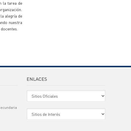
n la tarea de
organización.
la alegría de
dando nuestra
s docentes.
ENLACES
Sitio Oficiales
Secundaria
Sitio de Interes
)