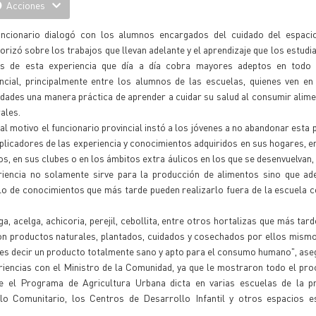
Acciones
uncionario dialogó con los alumnos encargados del cuidado del espaci
iorizó sobre los trabajos que llevan adelante y el aprendizaje que los estudi
és de esta experiencia que día a día cobra mayores adeptos en todo e
incial, principalmente entre los alumnos de las escuelas, quienes ven en
idades una manera práctica de aprender a cuidar su salud al consumir alim
ales.
al motivo el funcionario provincial instó a los jóvenes a no abandonar esta 
plicadores de las experiencia y conocimientos adquiridos en sus hogares, e
s, en sus clubes o en los ámbitos extra áulicos en los que se desenvuelvan,
riencia no solamente sirve para la producción de alimentos sino que ad
o de conocimientos que más tarde pueden realizarlo fuera de la escuela 
 acelga, achicoria, perejil, cebollita, entre otros hortalizas que más tard
con productos naturales, plantados, cuidados y cosechados por ellos mism
, es decir un producto totalmente sano y apto para el consumo humano", aseg
encias con el Ministro de la Comunidad, ya que le mostraron todo el pro
ue el Programa de Agricultura Urbana dicta en varias escuelas de la pr
o Comunitario, los Centros de Desarrollo Infantil y otros espacios e