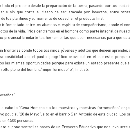
o todo el proceso desde la preparación de la tierra, pasando por los cuida
ble sin que corra el riesgo de ser atacada por insectos, entre otras
de los plantines y el momento de cosechar el producto final.
ra ir fomentado entre los alumnos el espíritu de compañerismo, donde el com
pectos de la vida. "Nos centramos en el hombre como parte integral de nues
no provincial brindarle las herramientas que sean necesarias para que es
in fronteras donde todos los niños, jóvenes y adultos que deseen aprender,
ma posibilidad sea el punto geográfico provincial en el que este, porque
s las mismas oportunidades porque para existe un estado presente que s
rrollo pleno del hombre/mujer formoseño", finalizó.
moseños".
ará a cabo la "Cena Homenaje a los maestros y maestras formoseños" orga
ivo policial "28 de Mayo", sito en el barrio San Antonio de esta ciudad. Los 
a en 4.500 personas.
esto supone sentar las bases de un Proyecto Educativo que nos involucre 