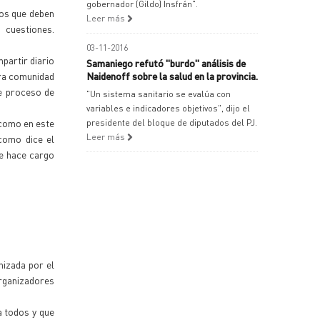
gobernador (Gildo) Insfrán".
dos que deben
Leer más
 cuestiones.
03-11-2016
partir diario
Samaniego refutó "burdo" análisis de
tra comunidad
Naidenoff sobre la salud en la provincia.
te proceso de
"Un sistema sanitario se evalúa con
variables e indicadores objetivos", dijo el
 como en este
presidente del bloque de diputados del PJ.
Leer más
 como dice el
e hace cargo
nizada por el
organizadores
a todos y que