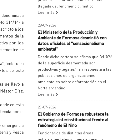
llegada del fenómeno climático.
Leer más
a denominada
eto 314/14- a
28-07-2026
scripto a los
El Ministerio de la Producción y
mentos de la
Ambiente de Formosa desmintió con
tiva por los
datos oficiales al "sensacionalismo
ambiental"
o semestre de
Desde dicha cartera se afirmó que "el 70%
a", ámbito en
de la superficie desmontada son
productivas y legales", en respuesta a las
xtos de este
publicaciones de organizaciones
ambientales sobre deforestación en el
s se llevó a
Norte argentino.
 Néstor Díaz,
Leer más
donde en esta
23-07-2026
lecida por el
El Gobierno de Formosa robustece la
estrategia interinstitucional frente al
e emergencia
fenómeno de El Niño
dería y Pesca
Funcionarios de distintas áreas
gubernamentales siguen delineando