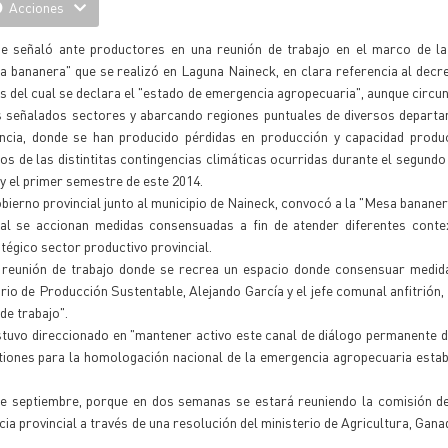
Acciones
se señaló ante productores en una reunión de trabajo en el marco de l
 bananera" que se realizó en Laguna Naineck, en clara referencia al decr
s del cual se declara el "estado de emergencia agropecuaria", aunque circun
s señalados sectores y abarcando regiones puntuales de diversos departa
incia, donde se han producido pérdidas en producción y capacidad produc
os de las distintitas contingencias climáticas ocurridas durante el segund
y el primer semestre de este 2014.
bierno provincial junto al municipio de Naineck, convocó a la "Mesa bananer
ual se accionan medidas consensuadas a fin de atender diferentes conte
tégico sector productivo provincial.
 reunión de trabajo donde se recrea un espacio donde consensuar medida
ario de Producción Sustentable, Alejando García y el jefe comunal anfitrión,
de trabajo".
 estuvo direccionado en "mantener activo este canal de diálogo permanente 
tiones para la homologación nacional de la emergencia agropecuaria estab
 de septiembre, porque en dos semanas se estará reuniendo la comisión d
a provincial a través de una resolución del ministerio de Agricultura, Gana