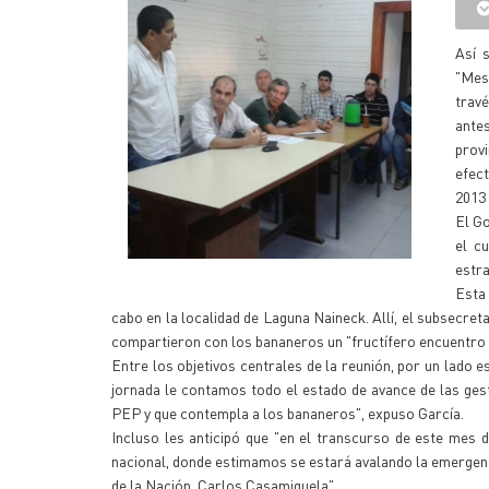
Así 
"Mesa
travé
ante
prov
efect
2013 
El Go
el c
estra
Esta
cabo en la localidad de Laguna Naineck. Allí, el subsecret
compartieron con los bananeros un "fructífero encuentro 
Entre los objetivos centrales de la reunión, por un lado
jornada le contamos todo el estado de avance de las ges
PEP y que contempla a los bananeros", expuso García.
Incluso les anticipó que "en el transcurso de este mes
nacional, donde estimamos se estará avalando la emergenci
de la Nación, Carlos Casamiquela".