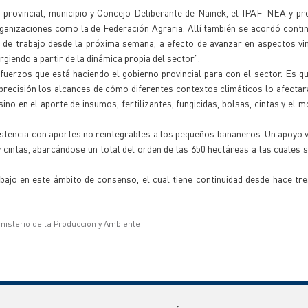
 provincial, municipio y Concejo Deliberante de Nainek, el IPAF-NEA y p
organizaciones como la de Federación Agraria. Allí también se acordó conti
 de trabajo desde la próxima semana, a efecto de avanzar en aspectos vi
giendo a partir de la dinámica propia del sector".
fuerzos que está haciendo el gobierno provincial para con el sector. Es q
 precisión los alcances de cómo diferentes contextos climáticos lo afectar
 sino en el aporte de insumos, fertilizantes, fungicidas, bolsas, cintas y el 
istencia con aportes no reintegrables a los pequeños bananeros. Un apoyo 
 y cintas, abarcándose un total del orden de las 650 hectáreas a las cuales s
bajo en este ámbito de consenso, el cual tiene continuidad desde hace tr
inisterio de la Producción y Ambiente