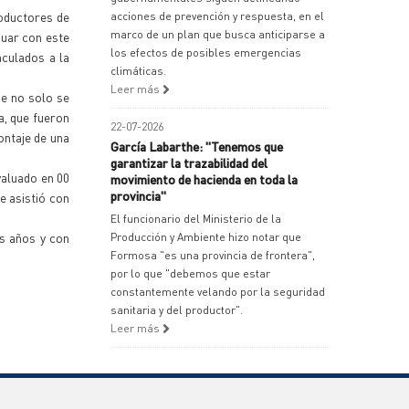
roductores de
acciones de prevención y respuesta, en el
marco de un plan que busca anticiparse a
nuar con este
los efectos de posibles emergencias
nculados a la
climáticas.
Leer más
ue no solo se
a, que fueron
22-07-2026
montaje de una
García Labarthe: "Tenemos que
garantizar la trazabilidad del
valuado en 00
movimiento de hacienda en toda la
provincia"
e asistió con
El funcionario del Ministerio de la
es años y con
Producción y Ambiente hizo notar que
Formosa "es una provincia de frontera",
por lo que "debemos que estar
constantemente velando por la seguridad
sanitaria y del productor".
Leer más