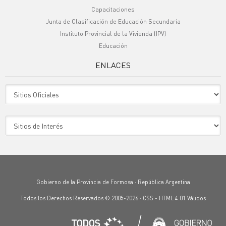
Capacitaciones
Junta de Clasificación de Educación Secundaria
Instituto Provincial de la Vivienda (IPV)
Educación
ENLACES
Sitio Oficiales
Sitio de Interes
Gobierno de la Provincia de Formosa · República Argentina
Todos los Derechos Reservados © 2005-2026 ·
CSS
-
HTML 4.01
Válidos