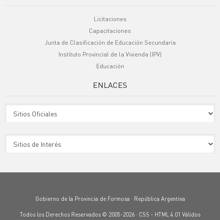
Licitaciones
Capacitaciones
Junta de Clasificación de Educación Secundaria
Instituto Provincial de la Vivienda (IPV)
Educación
ENLACES
Sitio Oficiales
Sitio de Interes
Gobierno de la Provincia de Formosa · República Argentina
Todos los Derechos Reservados © 2005-2026 ·
CSS
-
HTML 4.01
Válidos