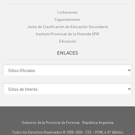
Licitaciones
Capacitaciones
Junta de Clasificación de Educación Secundaria
Instituto Provincial de la Vivienda (IPV)
Educación
ENLACES
Sitio Oficiales
Sitio de Interes
Gobierno de la Provincia de Formosa · República Argentina
Todos los Derechos Reservados © 2005-2026 ·
CSS
-
HTML 4.01
Válidos