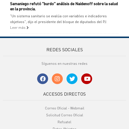
Samaniego refutó "burdo" análisis de Naidenoff sobre la salud
en la provincia.
"Un sistema sanitario se evalúa con variables e indicadores
objetivos", dijo el presidente del bloque de diputados del PJ.
Leer más
REDES SOCIALES
Síguenos en nuestras redes
ACCESOS DIRECTOS
Correo Oficial - Webmail
Solicitud Correo Oficial
Refsatel
Datos Abiertos