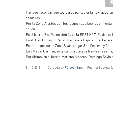
Hay que recordar que los participantes están divididos e
desde las 9.
Por la Zona A estos son los juegos: Los Leones enfrenta a
policial.
En el barrio Eva Perón, detrás de la EPET Nº 7, Pupis recib
En el Juan Domingo Perón, frente a la Capilla, Tiro Federa
En tanto que por la Zona B van a jugar 8 de Febrero y Galo
En Villa del Carmen, en la cancha ubicada frente a la salit
Por último, en el barrio Mariano Moreno, Domingo Savio re
31-10-2013
|
Cargada en
Fútbol infantil
- Fuente: Secretarí