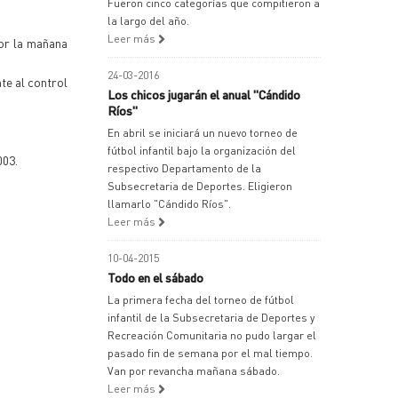
Fueron cinco categorías que compitieron a
la largo del año.
Leer más
por la mañana
24-03-2016
te al control
Los chicos jugarán el anual "Cándido
Ríos"
En abril se iniciará un nuevo torneo de
fútbol infantil bajo la organización del
003.
respectivo Departamento de la
Subsecretaria de Deportes. Eligieron
llamarlo "Cándido Ríos".
Leer más
10-04-2015
Todo en el sábado
La primera fecha del torneo de fútbol
infantil de la Subsecretaria de Deportes y
Recreación Comunitaria no pudo largar el
pasado fin de semana por el mal tiempo.
Van por revancha mañana sábado.
Leer más