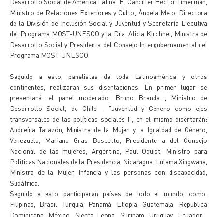
Desarrollo Social de América Latina: El Canciller Héctor Timerman,
Ministro de Relaciones Exteriores y Culto; Ángela Melo, Directora
de la División de Inclusión Social y Juventud y Secretaría Ejecutiva
del Programa MOST-UNESCO y la Dra. Alicia Kirchner, Ministra de
Desarrollo Social y Presidenta del Consejo Intergubernamental del
Programa MOST-UNESCO.
Seguido a esto, panelistas de toda Latinoamérica y otros
continentes, realizaran sus disertaciones. En primer lugar se
presentará: el panel moderado, Bruno Branda , Ministro de
Desarrollo Social, de Chile - "Juventud y Género como ejes
transversales de las políticas sociales I", en el mismo disertarán:
Andreína Tarazón, Ministra de la Mujer y la Igualdad de Género,
Venezuela, Mariana Gras Buscetto, Presidente a del Consejo
Nacional de las mujeres, Argentina, Paul Oquist, Ministro para
Políticas Nacionales de la Presidencia, Nicaragua; Lulama Xingwana,
Ministra de la Mujer, Infancia y las personas con discapacidad,
Sudáfrica.
Seguido a esto, participaran países de todo el mundo, como:
Filipinas, Brasil, Turquía, Panamá, Etiopía, Guatemala, Republica
Dominicana, México, Sierra Leona, Surinam, Uruguay, Ecuador ,