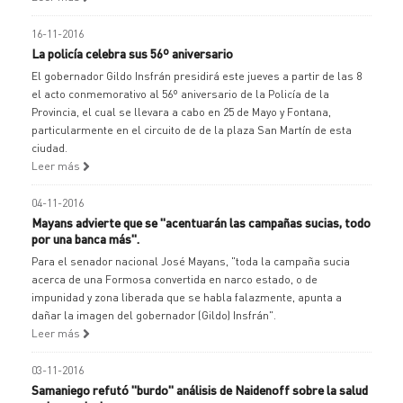
16-11-2016
La policía celebra sus 56º aniversario
El gobernador Gildo Insfrán presidirá este jueves a partir de las 8
el acto conmemorativo al 56º aniversario de la Policía de la
Provincia, el cual se llevara a cabo en 25 de Mayo y Fontana,
particularmente en el circuito de de la plaza San Martín de esta
ciudad.
Leer más
04-11-2016
Mayans advierte que se "acentuarán las campañas sucias, todo
por una banca más".
Para el senador nacional José Mayans, "toda la campaña sucia
acerca de una Formosa convertida en narco estado, o de
impunidad y zona liberada que se habla falazmente, apunta a
dañar la imagen del gobernador (Gildo) Insfrán".
Leer más
03-11-2016
Samaniego refutó "burdo" análisis de Naidenoff sobre la salud