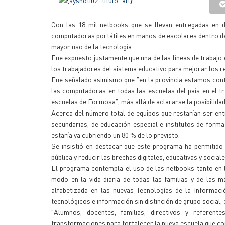
Con las 18 mil netbooks que se llevan entregadas en di
computadoras portátiles en manos de escolares dentro del
mayor uso de la tecnología.
Fue expuesto justamente que una de las líneas de trabajo 
los trabajadores del sistema educativo para mejorar los 
Fue señalado asimismo que "en la provincia estamos cont
las computadoras en todas las escuelas del país en el tr
escuelas de Formosa", más allá de aclararse la posibilidad
Acerca del número total de equipos que restarían ser ent
secundarias, de educación especial e institutos de forma
estaría ya cubriendo un 80 % de lo previsto.
Se insistió en destacar que este programa ha permitido
pública y reducir las brechas digitales, educativas y sociale
El programa contempla el uso de las netbooks tanto en 
modo en la vida diaria de todas las familias y de las 
alfabetizada en las nuevas Tecnologías de la Informac
tecnológicos e información sin distinción de grupo social
"Alumnos, docentes, familias, directivos y referen
transformaciones para fortalecer la nueva escuela que cons