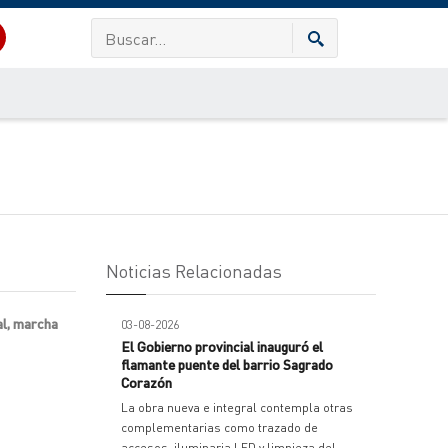
Noticias Relacionadas
al, marcha
03-08-2026
El Gobierno provincial inauguró el
flamante puente del barrio Sagrado
Corazón
La obra nueva e integral contempla otras
complementarias como trazado de
accesos, iluminaria LED y limpieza del