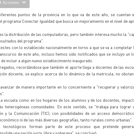
Acciones
ferentes puntos de la provincia en lo que va de este año, se cuentan e
 programa Conectar Igualdad que busca un mejoramiento en el nivel de apr
es la distribución de las computadoras, pero también interesa mucho la "ca
resultados del programa".
estes con lo establecido nacionalmente en torno a que se va a completar 
anscurso de este año; incluso hemos sido notificados que se incluyo un l
 de incluir a algún nuevo establecimiento inaugurado.
regados, recordándose que también el aporte llega a docentes de las escu
ción docente, se explico acerca de lo dinámico de la matricula, no obstan
 avanzar de manera importante en lo concerniente a "recuperar y valoriz
s".
la escuela como en los hogares de los alumnos y de los docentes, impact
más heterogéneas comunidades. En este sentido, se "trabaja para lograr 
ión y la Comunicación (TIC), con posibilidades de un acceso democrátic
, económico ni de las más diversas geografías, tanto rurales como urbanas".
tes tecnológicos forman parte de este proceso que pretende gener
olide una nación justa, libre y soberana", se concluyó.