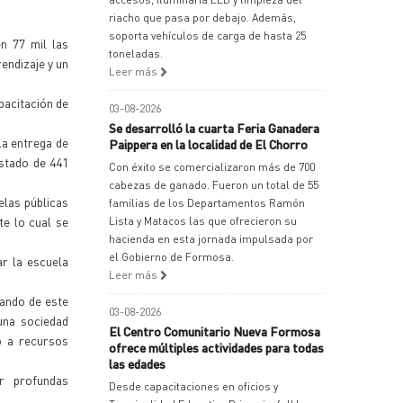
riacho que pasa por debajo. Además,
soporta vehículos de carga de hasta 25
n 77 mil las
toneladas.
endizaje y un
Leer más
pacitación de
03-08-2026
Se desarrolló la cuarta Feria Ganadera
la entrega de
Paippera en la localidad de El Chorro
istado de 441
Con éxito se comercializaron más de 700
cabezas de ganado. Fueron un total de 55
elas públicas
familias de los Departamentos Ramón
te lo cual se
Lista y Matacos las que ofrecieron su
hacienda en esta jornada impulsada por
el Gobierno de Formosa.
ar la escuela
Leer más
ando de este
03-08-2026
una sociedad
El Centro Comunitario Nueva Formosa
o a recursos
ofrece múltiples actividades para todas
las edades
ar profundas
Desde capacitaciones en oficios y