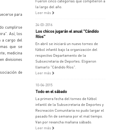
Fueron cinco categorías que compitieron a
la largo del año.
Leer más
quecerse para
24-03-2016
udo cumplirse
Los chicos jugarán el anual "Cándido
ra". Así, los
Ríos"
 a cargo del
En abril se iniciará un nuevo torneo de
temas que se
fútbol infantil bajo la organización del
nte; medicina
respectivo Departamento de la
 en divisiones
Subsecretaria de Deportes. Eligieron
llamarlo "Cándido Ríos".
sociación de
Leer más
10-04-2015
Todo en el sábado
La primera fecha del torneo de fútbol
infantil de la Subsecretaria de Deportes y
Recreación Comunitaria no pudo largar el
pasado fin de semana por el mal tiempo.
Van por revancha mañana sábado.
Leer más