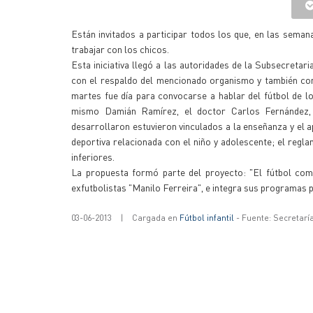
Están invitados a participar todos los que, en las sema
trabajar con los chicos.
Esta iniciativa llegó a las autoridades de la Subsecret
con el respaldo del mencionado organismo y también con l
martes fue día para convocarse a hablar del fútbol de 
mismo Damián Ramírez, el doctor Carlos Fernández, 
desarrollaron estuvieron vinculados a la enseñanza y el ap
deportiva relacionada con el niño y adolescente; el reglame
inferiores.
La propuesta formó parte del proyecto: "El fútbol como
exfutbolistas "Manilo Ferreira", e integra sus programas p
03-06-2013
|
Cargada en
Fútbol infantil
- Fuente: Secretarí