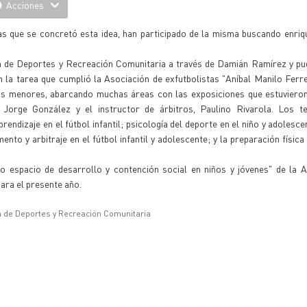
Acciones
nas que se concretó esta idea, han participado de la misma buscando enri
aria de Deportes y Recreación Comunitaria a través de Damián Ramírez y p
a tarea que cumplió la Asociación de exfutbolistas "Aníbal Manilo Ferrei
los menores, abarcando muchas áreas con las exposiciones que estuvieron
Jorge González y el instructor de árbitros, Paulino Rivarola. Los 
rendizaje en el fútbol infantil; psicología del deporte en el niño y adolesce
nto y arbitraje en el fútbol infantil y adolescente; y la preparación física
 espacio de desarrollo y contención social en niños y jóvenes" de la A
ara el presente año.
a de Deportes y Recreación Comunitaria