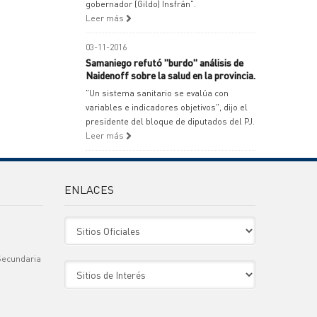
gobernador (Gildo) Insfrán".
Leer más
03-11-2016
Samaniego refutó "burdo" análisis de
Naidenoff sobre la salud en la provincia.
"Un sistema sanitario se evalúa con
variables e indicadores objetivos", dijo el
presidente del bloque de diputados del PJ.
Leer más
ENLACES
Sitio Oficiales
Secundaria
Sitio de Interes
)