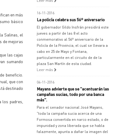
Leer más
16-11-2016
tifican en más
La policía celebra sus 56º aniversario
nsumo básico
El gobernador Gildo Insfrán presidirá este
jueves a partir de las 8 el acto
a Salinas, el
conmemorativo al 56º aniversario de la
as de mejoras
Policía de la Provincia, el cual se llevara a
cabo en 25 de Mayo y Fontana,
que las cajas
particularmente en el circuito de de la
 van sumando
plaza San Martín de esta ciudad.
Leer más
de beneficio.
nual, que con
04-11-2016
stá destinado
Mayans advierte que se "acentuarán las
campañas sucias, todo por una banca
más".
a los padres,
Para el senador nacional José Mayans,
"toda la campaña sucia acerca de una
Formosa convertida en narco estado, o de
impunidad y zona liberada que se habla
falazmente, apunta a dañar la imagen del