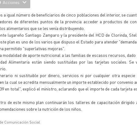
Acciones
es a igual número de beneficiarios de cinco poblaciones del interior, se cuan
eedores de diferentes puntos de la provincia acceder a productos de co
s alimentarios que se les venía distribuyendo.
ente lugareño Santiago Zamparo y la presidente del HCD de Clorinda, Stell
e este plan es uno de los varios que dispuso el Estado para atender "demand
ha permitido "superlativas mejoras".
 modalidad de aporte nutricional a las familias de escasos recursos, dado 
dad Alimentaria están siendo sustituidas por las tarjetas sociales. Se
rio.
erario ni sustituible por dinero, servicios ni por cualquier otra especie 
 en la cual se acredita mensualmente un importe establecido por convenio a
 en total", explicó el ministro, aclarando que el importe de cada tarjeta e
ro de este mismo plan continuarán los talleres de capacitación dirigido 
omendaciones sobre la nutrición de los niños.
 de Comunicación Social