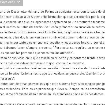
Acciones
terio de Desarrollo Humano de Formosa conjuntamente con la casa de al
án tener acceso a un sistema de formación que se caracteriza por la cap
ctica la especialidad que los ingresantes hayan rendido. Se efectuarán fundam
 en el Centro de Salud del barrio Eva Perón, y tendrán una duración de cuatro
sterio de Desarrollo Humano, José Luis Décima, dirigió unas palabras a los po
special y les doy la bienvenida en nombre del gobierno de la provincia d
es muy importante y es un enorme desafío, y recordando lo dicho por el 
que debemos tener siempre presente, "Para esto se requiere un enorme s
os que son las personas que necesitan una atención".
tapa de sus vidas en la que estarán en relación y en contacto frente a fren
cios médicos y de enfermería lo mejor." continúo el ministro.
ud pública que estas residencias se estén llevando a cabo de forma inin
ace ya 16 años. Esto ha hecho que las residencias que se efectúan dentro d
 jerarquía".
lantes son de otras provincias y que este sistema haya sido elegido por g
tas residencias. Este es un proceso que lleva su tiempo en las transfor
en al mejoramiento de la calidad en las atenciones hacia a los residentes
o, Sergio Pereira, sostuvo que "las residencias pretenden la organizació