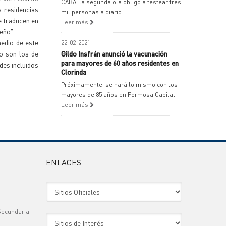
CABA, la segunda ola obligó a testear tres
s residencias
mil personas a diario.
e traducen en
Leer más
eño".
medio de este
22-02-2021
mo son los de
Gildo Insfrán anunció la vacunación
para mayores de 60 años residentes en
des incluidos
Clorinda
Próximamente, se hará lo mismo con los
mayores de 85 años en Formosa Capital.
Leer más
ENLACES
Sitio Oficiales
Secundaria
Sitio de Interes
)