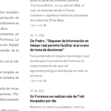
activó el atractivo sistema lumínico
"Formosa Brilla", en su edición 2024, el
cual se extiende desde el Paseo
tos estudios
Costanero capitalino hasta las plazoletas
acitación en
de la Avenida 25 de Mayo.
entalmente en
Leer más
 años.
stulantes, en
04-12-2024
e Formosa. La
De Pedro: "Disponer de información en
doctor Rafael
tiempo real permite facilitar el proceso
de toma de decisiones"
entido de la
Fue ponderado el impacto tecnológico que
te con el ser
tendrá para la provincia de Formosa la
implementación de una red
agrometeorológica distribuida en todo su
terrumpida en
territorio.
el sistema de
Leer más
ente de otras
07-04-2021
maciones. Por
En Formosa se realizan más de 7 mil
, básicamente
hisopados por día
Mientras en otras localidades, como la
n del recurso