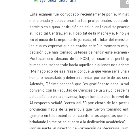
Este examen fue convocado recientemente por el Minis
mencionada y seleccionará a los profesionales que podr
servicio en alguna institución de salud, en la cual se pra
el Hospital Central, en el Hospital de la Madre y el Niño y
En el inicio de la importante jornada, el titular del mini
las cuales expresó que se estaba ante "un momento muy e
decisión que han tomado ustedes de rendir este examen 
Portocarrero (decano de la FCS), en cuanto al perfil 
humanidad, sobre todo hacia aquellos a quienes nos debem
"Me hago eco de esa frase, porque la que viene será una e
humano necesitado y deberán brindar por parte de los servi
Además, Décima recordó que "es gratificante para la sal
convenio con la Facultad de Ciencias de la Salud, desde h
salud público en la provincia, hayan tomado un alto nivel de
Al respecto señaló "cerca del 50 por ciento de los postu
provincias habla de la jerarquía que fueron tomando es
ejemplo en los docentes en cuanto a los aspectos que hac
brindando lo mejor en cuanto a la dedicación académica".
Por su parte, el director de Formación de Recursos Human