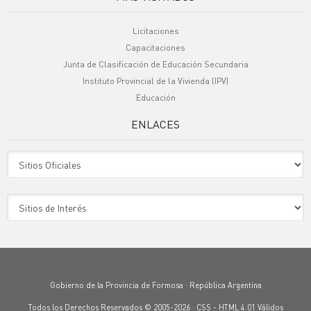
Licitaciones
Capacitaciones
Junta de Clasificación de Educación Secundaria
Instituto Provincial de la Vivienda (IPV)
Educación
ENLACES
Sitio Oficiales
Sitio de Interes
Gobierno de la Provincia de Formosa · República Argentina
Todos los Derechos Reservados © 2005-2026 ·
CSS
-
HTML 4.01
Válidos