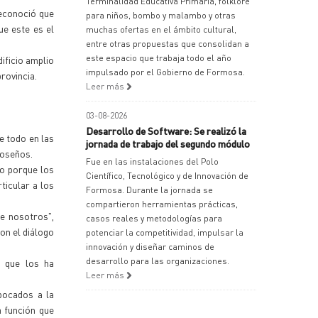
Terminalidad Educativa Primaria, folklore
reconoció que
para niños, bombo y malambo y otras
ue este es el
muchas ofertas en el ámbito cultural,
entre otras propuestas que consolidan a
este espacio que trabaja todo el año
ificio amplio
impulsado por el Gobierno de Formosa.
rovincia.
Leer más
03-08-2026
Desarrollo de Software: Se realizó la
e todo en las
jornada de trabajo del segundo módulo
moseños.
Fue en las instalaciones del Polo
o porque los
Científico, Tecnológico y de Innovación de
icular a los
Formosa. Durante la jornada se
compartieron herramientas prácticas,
e nosotros",
casos reales y metodologías para
on el diálogo
potenciar la competitividad, impulsar la
innovación y diseñar caminos de
desarrollo para las organizaciones.
n que los ha
Leer más
bocados a la
 función que