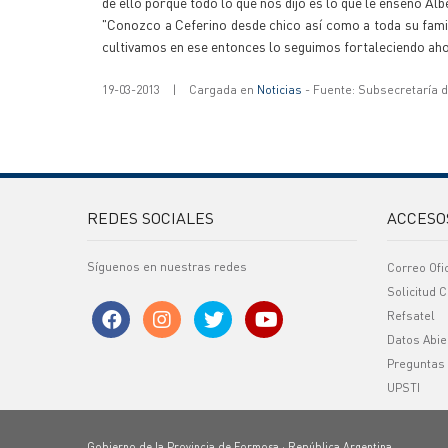
de ello porque todo lo que nos dijo es lo que le enseñó Al
"Conozco a Ceferino desde chico así como a toda su fami
cultivamos en ese entonces lo seguimos fortaleciendo aho
19-03-2013
|
Cargada en
Noticias
- Fuente: Subsecretaría 
REDES SOCIALES
ACCESO
Síguenos en nuestras redes
Correo Ofi
Solicitud C
Refsatel
Datos Abie
Preguntas
UPSTI
Gobierno de la Provincia de Formosa · República Argentina