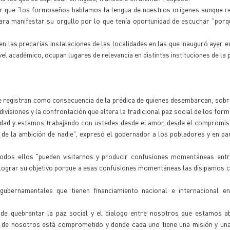
otar que "los formoseños hablamos la lengua de nuestros orígenes aunque 
ara manifestar su orgullo por lo que tenía oportunidad de escuchar "porq
n las precarias instalaciones de las localidades en las que inauguró ayer ed
vel académico, ocupan lugares de relevancia en distintas instituciones de la p
 se registran como consecuencia de la prédica de quienes desembarcan, sobr
ivisiones y la confrontación que altera la tradicional paz social de los for
dad y estamos trabajando con ustedes desde el amor, desde el compromis
la ambición de nadie", expresó el gobernador a los pobladores y en part
 todos ellos "pueden visitarnos y producir confusiones momentáneas entr
 lograr su objetivo porque a esas confusiones momentáneas las disipamos c
gubernamentales que tienen financiamiento nacional e internacional e
 de quebrantar la paz social y el dialogo entre nosotros que estamos a
 de nosotros está comprometido y donde cada uno tiene una misión y una