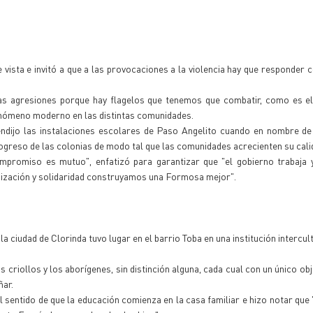
e vista e invitó a que a las provocaciones a la violencia hay que responder 
 las agresiones porque hay flagelos que tenemos que combatir, como es e
enómeno moderno en las distintas comunidades.
ndijo las instalaciones escolares de Paso Angelito cuando en nombre de
greso de las colonias de modo tal que las comunidades acrecienten su calid
promiso es mutuo", enfatizó para garantizar que "el gobierno trabaja y
nización y solidaridad construyamos una Formosa mejor".
a ciudad de Clorinda tuvo lugar en el barrio Toba en una institución intercult
criollos y los aborígenes, sin distinción alguna, cada cual con un único obje
ñar.
sentido de que la educación comienza en la casa familiar e hizo notar que 