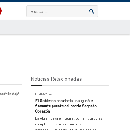
Noticias Relacionadas
nsfrán dejó
03-08-2026
El Gobierno provincial inauguró el
flamante puente del barrio Sagrado
Corazón
La obra nueva e integral contempla otras
complementarias como trazado de
accesos, iluminaria LED y limpieza del