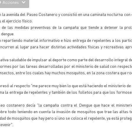
Acciones
n la avenida del Paseo Costanero y consistió en una caminata nocturna con e
l ejercicio físico.
e las medidas preventivas de la campaña que tiende a detener la proli
 dengue.
 repartiendo material informativo e hizo entrega de repelentes a los partic
ncurren al lugar para hacer distintas actividades físicas y recreativas ap
iciativa saludable de impulsar al deporte como parte del desarrollo integral d
mes por las tareas desarrolladas por el ministerio de salud con respecto
insectos, entre los cuales hay muchos mosquitos, en la zona costera que ro
resó al respecto "me parece muy bien lo que está haciendo el ministerio de
a la entrega de repelentes y también de los folletos para que los formo
aseo costanero decía "la campaña contra el Dengue que hace el minister
obre todo teniendo en cuenta la invasión de mosquitos que trae las altas 
dad de mosquitos que hay pero si uno se coloca el repelente, ya está proteg
evenir".