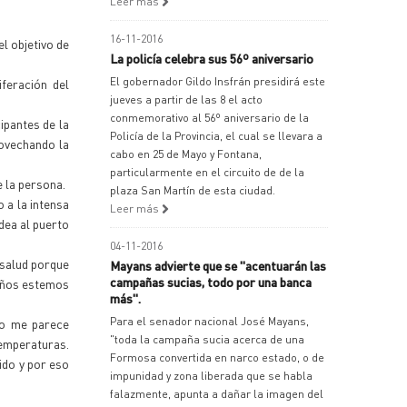
Leer más
16-11-2016
l objetivo de
La policía celebra sus 56º aniversario
El gobernador Gildo Insfrán presidirá este
feración del
jueves a partir de las 8 el acto
conmemorativo al 56º aniversario de la
ipantes de la
Policía de la Provincia, el cual se llevara a
rovechando la
cabo en 25 de Mayo y Fontana,
particularmente en el circuito de de la
e la persona.
plaza San Martín de esta ciudad.
 a la intensa
Leer más
dea al puerto
04-11-2016
 salud porque
Mayans advierte que se "acentuarán las
campañas sucias, todo por una banca
seños estemos
más".
Para el senador nacional José Mayans,
io me parece
"toda la campaña sucia acerca de una
temperaturas.
Formosa convertida en narco estado, o de
ido y por eso
impunidad y zona liberada que se habla
falazmente, apunta a dañar la imagen del