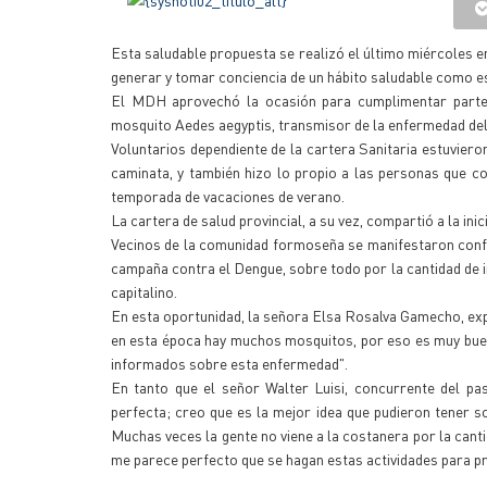
Esta saludable propuesta se realizó el último miércoles e
generar y tomar conciencia de un hábito saludable como es e
El MDH aprovechó la ocasión para cumplimentar parte d
mosquito Aedes aegyptis, transmisor de la enfermedad del
Voluntarios dependiente de la cartera Sanitaria estuvieron
caminata, y también hizo lo propio a las personas que co
temporada de vacaciones de verano.
La cartera de salud provincial, a su vez, compartió a la in
Vecinos de la comunidad formoseña se manifestaron confor
campaña contra el Dengue, sobre todo por la cantidad de 
capitalino.
En esta oportunidad, la señora Elsa Rosalva Gamecho, exp
en esta época hay muchos mosquitos, por eso es muy buen
informados sobre esta enfermedad".
En tanto que el señor Walter Luisi, concurrente del p
perfecta; creo que es la mejor idea que pudieron tener s
Muchas veces la gente no viene a la costanera por la canti
me parece perfecto que se hagan estas actividades para pr