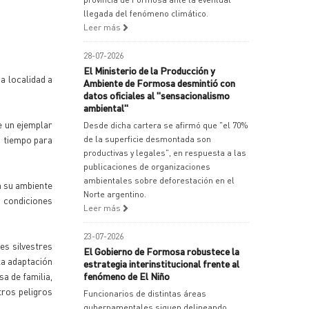
llegada del fenómeno climático.
Leer más
28-07-2026
El Ministerio de la Producción y
a localidad a
Ambiente de Formosa desmintió con
datos oficiales al "sensacionalismo
ambiental"
e un ejemplar
Desde dicha cartera se afirmó que "el 70%
n tiempo para
de la superficie desmontada son
productivas y legales", en respuesta a las
publicaciones de organizaciones
ambientales sobre deforestación en el
a su ambiente
Norte argentino.
s condiciones
Leer más
23-07-2026
es silvestres
El Gobierno de Formosa robustece la
la adaptación
estrategia interinstitucional frente al
a de familia,
fenómeno de El Niño
ros peligros
Funcionarios de distintas áreas
gubernamentales siguen delineando