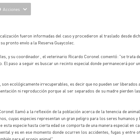
Acciones
scalización fueron informadas del caso y procedieron al traslado desde dich
 y su pronto envío a la Reserva Guaycolec.
es, y su coordinador , el veterinario Ricardo Coronel comentó: "se trata d
 El paso a seguir es buscar un recinto especial donde permanecerá por u
son ecológicamente irrecuperables, es decir que no pueden ser liberados 
mentación ni reproducción porque al ser separados de su madre pierden la
Coronel llamó a la reflexión de la población acerca de la tenencia de animal
inos, cuyas especies representan un gran peligro para los seres humanos y 
de esta especie hasta cierta edad se comporta de una manera especial en cas
ntal y es en ese momento donde ocurren los accidentes, fugas y entre ot
ambién para el propio animal"