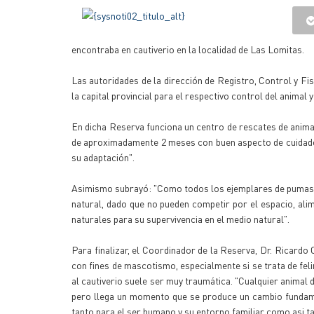
encontraba en cautiverio en la localidad de Las Lomitas.
Las autoridades de la dirección de Registro, Control y Fi
la capital provincial para el respectivo control del animal
En dicha Reserva funciona un centro de rescates de animal
de aproximadamente 2 meses con buen aspecto de cuidado.
su adaptación".
Asimismo subrayó: "Como todos los ejemplares de pumas, 
natural, dado que no pueden competir por el espacio, ali
naturales para su supervivencia en el medio natural".
Para finalizar, el Coordinador de la Reserva, Dr. Ricardo 
con fines de mascotismo, especialmente si se trata de fel
al cautiverio suele ser muy traumática. "Cualquier animal 
pero llega un momento que se produce un cambio fundame
tanto para el ser humano y su entorno familiar como asi t