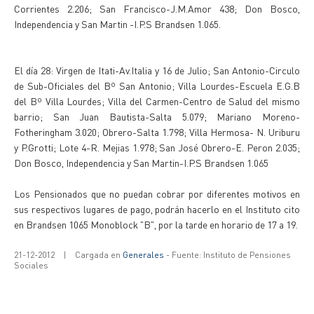
Corrientes 2.206; San Francisco-J.M.Amor 438; Don Bosco,
Independencia y San Martin -I.P.S Brandsen 1.065.
El día 28: Virgen de Itati-Av.Italia y 16 de Julio; San Antonio-Circulo
de Sub-Oficiales del Bº San Antonio; Villa Lourdes-Escuela E.G.B
del Bº Villa Lourdes; Villa del Carmen-Centro de Salud del mismo
barrio; San Juan Bautista-Salta 5.079; Mariano Moreno-
Fotheringham 3.020; Obrero-Salta 1.798; Villa Hermosa- N. Uriburu
y P.Grotti; Lote 4-R. Mejias 1.978; San José Obrero-E. Peron 2.035;
Don Bosco, Independencia y San Martin-I.P.S Brandsen 1.065
Los Pensionados que no puedan cobrar por diferentes motivos en
sus respectivos lugares de pago, podrán hacerlo en el Instituto cito
en Brandsen 1065 Monoblock "B", por la tarde en horario de 17 a 19.
21-12-2012
|
Cargada en
Generales
- Fuente: Instituto de Pensiones
Sociales