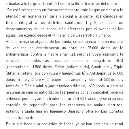
situadas a lo largo de la ruta 81 como la 86, entre otras del oeste.
“Se está reforzando en forma permanente todo lo que compete a la
atención en materia sanitaria y social a la gente, abarcándose en
forma integral a los distritos sanitarios 1 y 2, es decir los
departamentos de las zonas más afectadas por el avance de las
aguas”, se explicó desde el Ministerio de Desarrollo Humano.
Al discriminarse algunas de las ayuda, se puntualizó que en materia
de vacunas se distribuyeron un total de 25.000 dosis de la
antiamarílica (contra la fiebre amarilla), reforzándose asimismo la
provisión de todas las dosis del calendario obligatorio: BCG
(tuberculosis): 1.500 dosis; Sabin (poliomielitis), Cuadruple y Triple
(difteria, tetano, tos con vulsa y haemófilus b) y Anti.hepatitis b: 800
dosis; Triple y Doble viral (papera, sarampión y rubeola): 500 dosis y
también la Doble adulto (antitetánica y difteria): 600 dosis. A esto se
le sumaron sueros antiofídicos (serpientes coral y cascabel), sueros
antiescorpiones y antilactrodectus (araña) 40 frascos, y se creó una
estación de reposición para los efectores de ambos distritos,
estando situada una en Ingeniero Juárez y otra en Las Lomitas
respectivamente.
En lo que hace a la provisión de leche, ya se han remitido un total