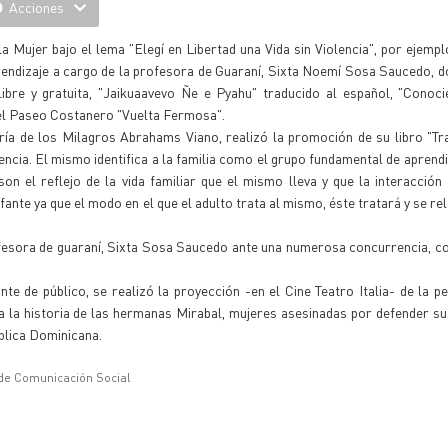
Acciones
a Mujer bajo el lema "Elegí en Libertad una Vida sin Violencia", por ejemp
prendizaje a cargo de la profesora de Guaraní, Sixta Noemí Sosa Saucedo, 
 libre y gratuita, "Jaikuaavevo Ñe e Pyahu" traducido al español, "Cono
 del Paseo Costanero "Vuelta Fermosa".
ría de los Milagros Abrahams Viano, realizó la promoción de su libro "T
encia. El mismo identifica a la familia como el grupo fundamental de aprendiz
 el reflejo de la vida familiar que el mismo lleva y que la interacción
fante ya que el modo en el que el adulto trata al mismo, éste tratará y se r
rofesora de guaraní, Sixta Sosa Saucedo ante una numerosa concurrencia, c
te de público, se realizó la proyección -en el Cine Teatro Italia- de la pel
a la historia de las hermanas Mirabal, mujeres asesinadas por defender s
blica Dominicana.
 de Comunicación Social