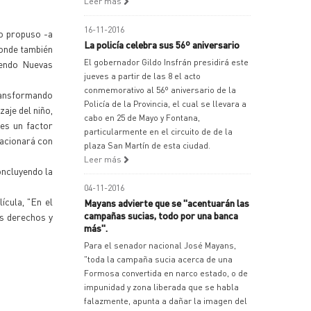
Leer más
16-11-2016
lo propuso -a
La policía celebra sus 56º aniversario
donde también
El gobernador Gildo Insfrán presidirá este
ciendo Nuevas
jueves a partir de las 8 el acto
conmemorativo al 56º aniversario de la
ransformando
Policía de la Provincia, el cual se llevara a
aje del niño,
cabo en 25 de Mayo y Fontana,
 es un factor
particularmente en el circuito de de la
elacionará con
plaza San Martín de esta ciudad.
Leer más
oncluyendo la
04-11-2016
ícula, "En el
Mayans advierte que se "acentuarán las
campañas sucias, todo por una banca
us derechos y
más".
Para el senador nacional José Mayans,
"toda la campaña sucia acerca de una
Formosa convertida en narco estado, o de
impunidad y zona liberada que se habla
falazmente, apunta a dañar la imagen del