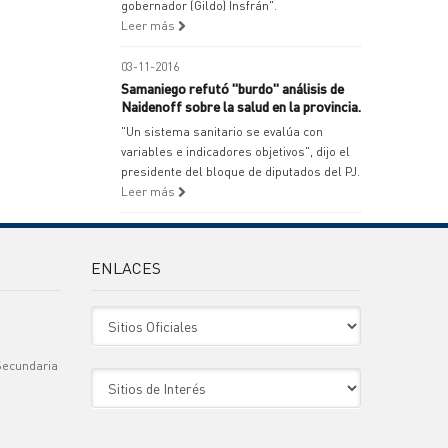
gobernador (Gildo) Insfrán".
Leer más
03-11-2016
Samaniego refutó "burdo" análisis de
Naidenoff sobre la salud en la provincia.
"Un sistema sanitario se evalúa con
variables e indicadores objetivos", dijo el
presidente del bloque de diputados del PJ.
Leer más
ENLACES
Sitio Oficiales
Secundaria
Sitio de Interes
)