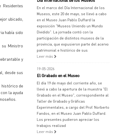
Día Internacional de los Museos
e Residentes
En el marco del Día Internacional de los
Museos, este 20 de mayo, se llevó a cabo
ejor ubicado,
en el Museo Juan Pablo Duffard la
exposición "Museos Uniendo un Mundo
ia había sido
Dividido". La jornada contó con la
participación de distintos museos de la
provincia, que expusieron parte del acervo
 su Ministro
patrimonial e histórico de sus
Leer más
uebrantable y
19-05-2026
al, desde sus
El Grabado en el Museo
El día 19 de mayo del corriente año, se
 histórico de
llevó a cabo la apertura de la muestra "El
 con la ayuda
Grabado en el Museo", correspondiente al
ormoseños.
Taller de Grabado y Gráficas
Experimentales, a cargo del Prof. Norberto
Fandos, en el Museo Juan Pablo Duffard.
Los presentes pudieron apreciar los
trabajos realizad
Leer más