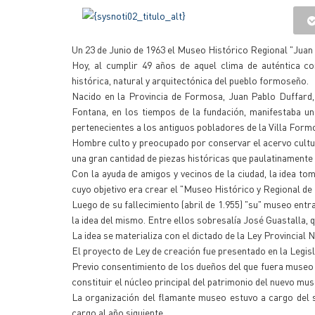
Un 23 de Junio de 1963 el Museo Histórico Regional "Juan 
Hoy, al cumplir 49 años de aquel clima de auténtica com
histórica, natural y arquitectónica del pueblo formoseño.
Nacido en la Provincia de Formosa, Juan Pablo Duffard,
Fontana, en los tiempos de la fundación, manifestaba un 
pertenecientes a los antiguos pobladores de la Villa Form
Hombre culto y preocupado por conservar el acervo cultur
una gran cantidad de piezas históricas que paulatinamente
Con la ayuda de amigos y vecinos de la ciudad, la idea t
cuyo objetivo era crear el "Museo Histórico y Regional d
Luego de su fallecimiento (abril de 1.955) "su" museo ent
la idea del mismo. Entre ellos sobresalía José Guastalla, q
La idea se materializa con el dictado de la Ley Provincial 
El proyecto de Ley de creación fue presentado en la Legisl
Previo consentimiento de los dueños del que fuera museo 
constituir el núcleo principal del patrimonio del nuevo mus
La organización del flamante museo estuvo a cargo del s
cargo al año siguiente.