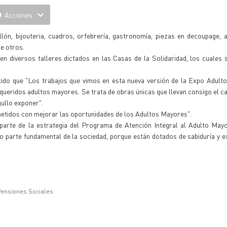
Acciones
ón, bijouteria, cuadros, orfebrería, gastronomía, piezas en decoupage, 
re otros.
en diversos talleres dictados en las Casas de la Solidaridad, los cuales 
tido que "Los trabajos que vimos en esta nueva versión de la Expo Adult
s queridos adultos mayores. Se trata de obras únicas que llevan consigo el c
gullo exponer".
idos con mejorar las oportunidades de los Adultos Mayores".
n parte de la estrategia del Programa de Atención Integral al Adulto May
o parte fundamental de la sociedad, porque están dotados de sabiduría y e
 Pensiones Sociales