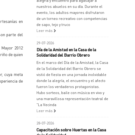
alegría y encuentro para agasajar a
nuestros abuelos en su día. Durante el
evento, los adultos mayores disfrutaron
de un torneo recreativo con competencias
artesanías en
de sapo, tejo y truco
Leer más
son parte del
29-07-2026
o Mayor 2012
Día de la Amistad en la Casa de la
ariño de quien
Solidaridad del Barrio Obrero
En el marco del Día de la Amistad, la Casa
de la Solidaridad del Barrio Obrero se
or, cuya meta
vistió de fiesta en una jornada inolvidable
xperiencia de
donde la alegría, el encuentro y el afecto
fueron los verdaderos protagonistas.
Hubo sorteos, baile con música en vivo y
una maravillosa representación teatral de
"La Vecinda
Leer más
28-07-2026
Capacitación sobre Huertas en la Casa