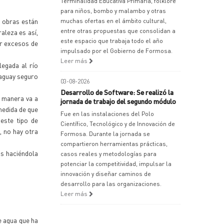
Terminalidad Educativa Primaria, folklore
para niños, bombo y malambo y otras
s obras están
muchas ofertas en el ámbito cultural,
entre otras propuestas que consolidan a
aleza es así,
este espacio que trabaja todo el año
er excesos de
impulsado por el Gobierno de Formosa.
Leer más
legada al río
raguay seguro
03-08-2026
Desarrollo de Software: Se realizó la
a manera va a
jornada de trabajo del segundo módulo
 medida de que
Fue en las instalaciones del Polo
este tipo de
Científico, Tecnológico y de Innovación de
, no hay otra
Formosa. Durante la jornada se
compartieron herramientas prácticas,
os haciéndola
casos reales y metodologías para
potenciar la competitividad, impulsar la
innovación y diseñar caminos de
desarrollo para las organizaciones.
Leer más
e agua que ha