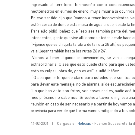
ingresado al territorio formoseño como consecuencias 
hectómetros en el mes de enero, muy similar a la ocurrid
En ese sentido dijo que “vamos a tener inconvenientes, 
estén cerca de donde esta masa de agua cruce, desde la lín
Para ello pidió Ibáñez que “eso sea también parte del me
intendentes, gente que vive allí como ustedes desde hace año
“Fíjense que es chiquita la obra de la ruta 28 allí, es pe
va a llegar también hasta las rutas 26 y 24”.
“Vamos a tener algunos inconvenientes, se van a aneg
extraordinaria. O sea que esto quede claro para que ust
esto es culpa u obra de, y no es así”, aludió Ibáñez.
“O sea que esto quede claro para ustedes que son los po
para llevar este mensaje, no de alarma, sí de esclarecimie
“Lo que han visto son fotos, son cosas reales, nadie acá tr
mes próximo no sabemos. Si vuelve a llover e ingresa un
reunión en caso de ser necesario y a partir de hoy vamos
provincia para ver de qué forma vamos mitigando a los pob
14-02-2006
|
Cargada en
Noticias
- Fuente: Subsecretaría 