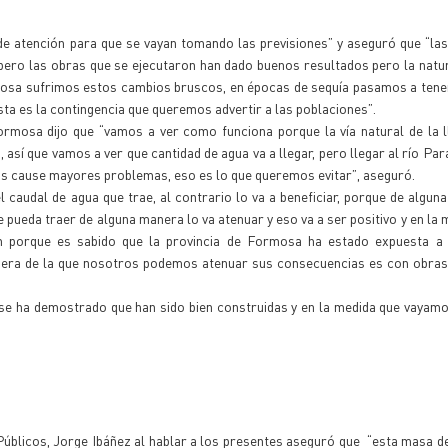
de atención para que se vayan tomando las previsiones” y aseguró que “la
 pero las obras que se ejecutaron han dado buenos resultados pero la natur
rmosa sufrimos estos cambios bruscos, en épocas de sequía pasamos a ten
ta es la contingencia que queremos advertir a las poblaciones”.
rmosa dijo que “vamos a ver como funciona porque la vía natural de la l
así que vamos a ver que cantidad de agua va a llegar, pero llegar al río Pa
 nos cause mayores problemas, eso es lo que queremos evitar”, aseguró.
 caudal de agua que trae, al contrario lo va a beneficiar, porque de algun
ue pueda traer de alguna manera lo va atenuar y eso va a ser positivo y en la
n porque es sabido que la provincia de Formosa ha estado expuesta a 
manera de la que nosotros podemos atenuar sus consecuencias es con obras
 se ha demostrado que han sido bien construidas y en la medida que vayam
s Públicos, Jorge Ibáñez al hablar a los presentes aseguró que “esta masa d