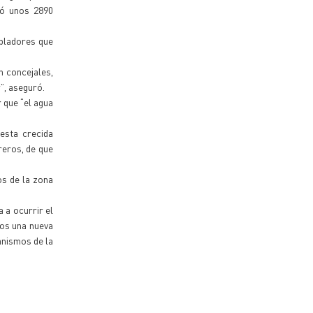
zó unos 2890
obladores que
n concejales,
r”, aseguró.
 que “el agua
esta crecida
reros, de que
os de la zona
a a ocurrir el
mos una nueva
anismos de la