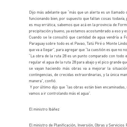
Dijo más adelante que “más que un alerta es un llamado 
funcionando bien, por supuesto que faltan cosas todavía,
es muy errática, sabemos que acá en la provincia de Fo
precipitación y bueno, ya estamos acostumbrado a eso y es
Cuando se le consultó que cantidad de agua vendría a Fo
Paraguay sobre todo es el Pavao, Tatú Piré o Monte Lindo, 
que va a llegar”, para agregar que “la cuestión es que no
“La obra de la ruta 28 es un punto comparado con todo el
regular el agua de la ruta 28 para abajo y el pico grande q
se vayan haciendo más obras va a mejorar la situació
contingencias, de crecidas extraordinarias, y la única 
manera”, confió.
Y por último dijo que “las obras están bien encaminadas,
vamos a ir controlando más el agua”.
El ministro Ibáñez
El ministro de Planificación, Inversión, Obras y Servicio