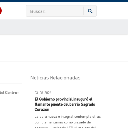
Noticias Relacionadas
 del Centro-
03-08-2026
El Gobierno provincial inauguró el
flamante puente del barrio Sagrado
Corazón
La obra nueva e integral contempla otras
complementarias como trazado de
accesos, iluminaria LED y limpieza del