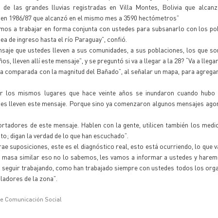
de las grandes lluvias registradas en Villa Montes, Bolivia que alcan
a en 1986/87 que alcanzó en el mismo mes a 3590 hectómetros”
vamos a trabajar en forma conjunta con ustedes para subsanarlo con los p
ea de ingreso hasta el río Paraguay”, confió.
nsaje que ustedes lleven a sus comunidades, a sus poblaciones, los que so
s, lleven allí este mensaje”, y se preguntó si va a llegar a la 28? “Va a llega
queña comparada con la magnitud del Bañado”, al señalar un mapa, para agregar
ar los mismos lugares que hace veinte años se inundaron cuando hubo 
edes lleven este mensaje. Porque sino ya comenzaron algunos mensajes ago
rtadores de este mensaje. Hablen con la gente, utilicen también los medi
nto; digan la verdad de lo que han escuchado”.
ae suposiciones, este es el diagnóstico real, esto está ocurriendo, lo que v
a masa similar eso no lo sabemos, les vamos a informar a ustedes y hare
 a seguir trabajando, como han trabajado siempre con ustedes todos los org
ladores de la zona”.
de Comunicación Social