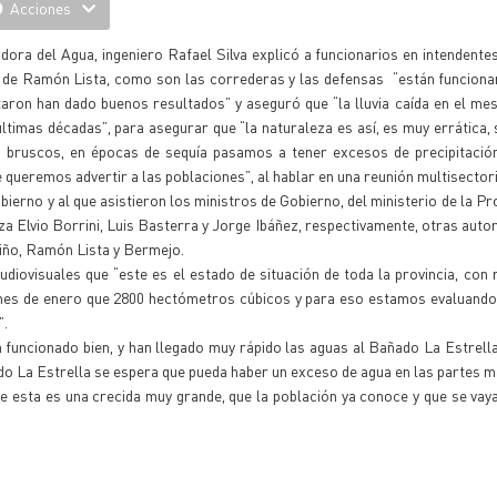
Acciones
dora del Agua, ingeniero Rafael Silva explicó a funcionarios en intendente
 de Ramón Lista, como son las correderas y las defensas “están funciona
taron han dado buenos resultados” y aseguró que “la lluvia caída en el me
 últimas décadas”, para asegurar que “la naturaleza es así, es muy errática
 bruscos, en épocas de sequía pasamos a tener excesos de precipitación
queremos advertir a las poblaciones”, al hablar en una reunión multisectori
bierno y al que asistieron los ministros de Gobierno, del ministerio de la P
nza Elvio Borrini, Luis Basterra y Jorge Ibáñez, respectivamente, otras aut
tiño, Ramón Lista y Bermejo.
udiovisuales que “este es el estado de situación de toda la provincia, con 
l mes de enero que 2800 hectómetros cúbicos y para eso estamos evaluand
”.
 funcionado bien, y han llegado muy rápido las aguas al Bañado La Estrell
o La Estrella se espera que pueda haber un exceso de agua en las partes m
ue esta es una crecida muy grande, que la población ya conoce y que se va