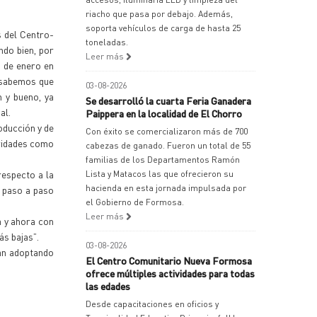
riacho que pasa por debajo. Además,
soporta vehículos de carga de hasta 25
s del Centro-
toneladas.
ndo bien, por
Leer más
s de enero en
, sabemos que
03-08-2026
 y bueno, ya
Se desarrolló la cuarta Feria Ganadera
al.
Paippera en la localidad de El Chorro
roducción y de
Con éxito se comercializaron más de 700
oridades como
cabezas de ganado. Fueron un total de 55
familias de los Departamentos Ramón
respecto a la
Lista y Matacos las que ofrecieron su
hacienda en esta jornada impulsada por
o paso a paso
el Gobierno de Formosa.
Leer más
a y ahora con
ás bajas”.
03-08-2026
yan adoptando
El Centro Comunitario Nueva Formosa
ofrece múltiples actividades para todas
las edades
Desde capacitaciones en oficios y