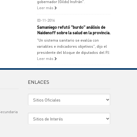
gobernador (Gildo) Insfrán".
Leer más
03-11-2016
Samaniego refutó "burdo" análisis de
Naidenoff sobre la salud en la provincia.
"Un sistema sanitario se evalúa con
variables e indicadores objetivos", dijo el
presidente del bloque de diputados del PJ.
Leer más
ENLACES
Sitio Oficiales
Secundaria
Sitio de Interes
)