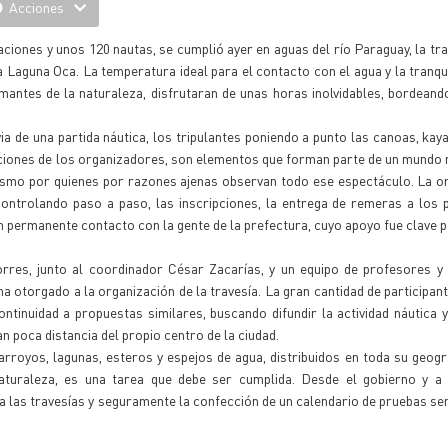
Acciones
iones y unos 120 nautas, se cumplió ayer en aguas del río Paraguay, la tra
la Laguna Oca. La temperatura ideal para el contacto con el agua y la tranqui
amantes de la naturaleza, disfrutaran de unas horas inolvidables, bordeand
 de una partida náutica, los tripulantes poniendo a punto las canoas, kaya
caciones de los organizadores, son elementos que forman parte de un mundo 
smo por quienes por razones ajenas observan todo ese espectáculo. La or
ontrolando paso a paso, las inscripciones, la entrega de remeras a los p
n permanente contacto con la gente de la prefectura, cuyo apoyo fue clave 
orres, junto al coordinador César Zacarías, y un equipo de profesores y
ha otorgado a la organización de la travesía. La gran cantidad de participan
ontinuidad a propuestas similares, buscando difundir la actividad náutica 
an poca distancia del propio centro de la ciudad.
arroyos, lagunas, esteros y espejos de agua, distribuidos en toda su geogra
aturaleza, es una tarea que debe ser cumplida. Desde el gobierno y a 
a las travesías y seguramente la confección de un calendario de pruebas se