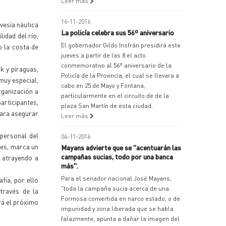
Leer más
16-11-2016
vesía náutica
La policía celebra sus 56º aniversario
lidad del río,
El gobernador Gildo Insfrán presidirá este
o la costa de
jueves a partir de las 8 el acto
conmemorativo al 56º aniversario de la
k y piraguas,
Policía de la Provincia, el cual se llevara a
muy especial,
cabo en 25 de Mayo y Fontana,
ganización a
particularmente en el circuito de de la
articipantes,
plaza San Martín de esta ciudad.
para asegurar
Leer más
 personal del
04-11-2016
tes, marca un
Mayans advierte que se "acentuarán las
campañas sucias, todo por una banca
y atrayendo a
más".
Para el senador nacional José Mayans,
fía, por ello
"toda la campaña sucia acerca de una
través de la
Formosa convertida en narco estado, o de
rá el próximo
impunidad y zona liberada que se habla
falazmente, apunta a dañar la imagen del