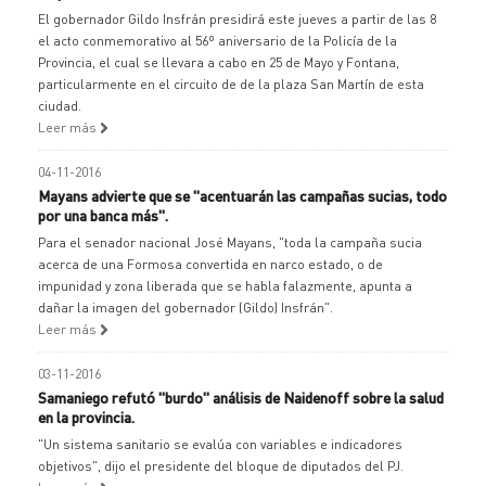
El gobernador Gildo Insfrán presidirá este jueves a partir de las 8
el acto conmemorativo al 56º aniversario de la Policía de la
Provincia, el cual se llevara a cabo en 25 de Mayo y Fontana,
particularmente en el circuito de de la plaza San Martín de esta
ciudad.
Leer más
04-11-2016
Mayans advierte que se "acentuarán las campañas sucias, todo
por una banca más".
Para el senador nacional José Mayans, "toda la campaña sucia
acerca de una Formosa convertida en narco estado, o de
impunidad y zona liberada que se habla falazmente, apunta a
dañar la imagen del gobernador (Gildo) Insfrán".
Leer más
03-11-2016
Samaniego refutó "burdo" análisis de Naidenoff sobre la salud
en la provincia.
"Un sistema sanitario se evalúa con variables e indicadores
objetivos", dijo el presidente del bloque de diputados del PJ.