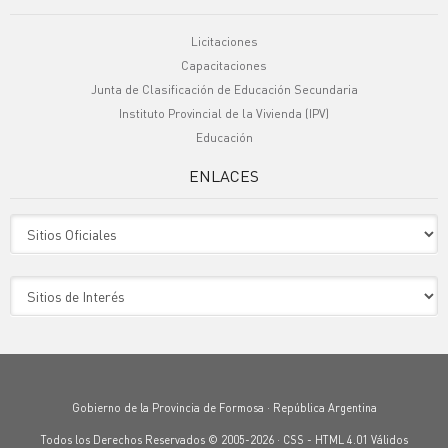
Licitaciones
Capacitaciones
Junta de Clasificación de Educación Secundaria
Instituto Provincial de la Vivienda (IPV)
Educación
ENLACES
Sitio Oficiales
Sitio de Interes
Gobierno de la Provincia de Formosa · República Argentina
Todos los Derechos Reservados © 2005-2026 ·
CSS
-
HTML 4.01
Válidos