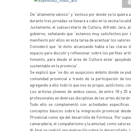
De “altamente valioso” y “exitoso por donde se lo quiera an
durante tres jornadas se llevara a cabo en la vecina local
Justamente, el subsecretario de Cultura, Alfredo Jara, a
gobierno, señalando que “estamos muy satisfechos por el
manifiesto por ellos en esta tarea de acentuar los valores 
Consideró que “el éxito alcanzando habla a las claras
espacio para discutir y reflexionar sobre los perfiles ar
fomento, para desde el área de Cultura estar apoyánd
sustentable en la provincia”.
Se explicó que “se dio un auspicioso ámbito donde se pud
comunidad provincial a través de la participación de los
agregando a ello todo lo que nos es propio, autóctono, con
Los artistas jóvenes de ambos sexos, de entre 18 y 25 
profesionales en diversas disciplinas de las artes dictarán
Todo ello se complementó con actividades específicas d
conceptos básicos sobre la integración provincial desde 
Provincial como eje del desarrollo de Formosa. Por supue
camaradería, el compañerismo y la amistad, como valores 
Al final se realizó una evaluación sobre lo desarrollado; 