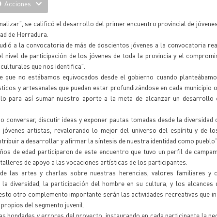
Acciones
alizar”, se calificó el desarrollo del primer encuentro provincial de jóvene
idad de Herradura.
ludió a la convocatoria de más de doscientos jóvenes a la convocatoria rea
 nivel de participación de los jóvenes de toda la provincia y el comprom
culturales que nos identifica”.
 de que no estábamos equivocados desde el gobierno cuando planteábamo
tísticos y artesanales que puedan estar profundizándose en cada municipio 
olo para así sumar nuestro aporte a la meta de alcanzar un desarrollo
o conversar, discutir ideas y exponer pautas tomadas desde la diversidad c
 jóvenes artistas, revalorando lo mejor del universo del espíritu y de lo
tribuir a desarrollar y afirmar la síntesis de nuestra identidad como pueblo”
años de edad participaron de este encuentro que tuvo un perfil de campa
 talleres de apoyo a las vocaciones artísticas de los participantes.
e las artes y charlas sobre nuestras herencias, valores familiares y c
la diversidad, la participación del hombre en su cultura, y los alcances
sto otro complemento importante serán las actividades recreativas que in
propios del segmento juvenil.
las bondades y errores del proyecto, instaurando en cada participante la ne