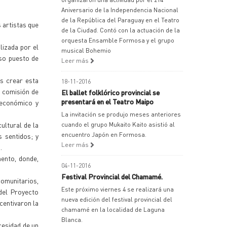
Aniversario de la Independencia Nacional
de la República del Paraguay en el Teatro
s artistas que
de la Ciudad. Contó con la actuación de la
orquesta Ensamble Formosa y el grupo
lizada por el
musical Bohemio
iso puesto de
Leer más
s crear esta
18-11-2016
o comisión de
El ballet folklórico provincial se
presentará en el Teatro Maipo
 económico y
La invitación se produjo meses anteriores
ultural de la
cuando el grupo Mukaito Kaito asistió al
encuentro Japón en Formosa.
s sentidos; y
Leer más
.
mento, donde,
04-11-2016
Festival Provincial del Chamamé.
omunitarios,
Este próximo viernes 4 se realizará una
 del Proyecto
nueva edición del festival provincial del
centivaron la
chamamé en la localidad de Laguna
Blanca.
cesidad de un